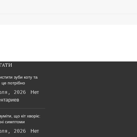
ТАТИ
истити зуби коту та
 це потрібно
юля, 2026
Нет
нтариев
уміти, що кіт хворіє:
ні симптоми
юля, 2026
Нет