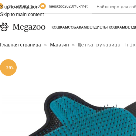
Skip to navigation
+38 (098) 301 36 90
megazoo2023@ukr.net
Skip to main content
КОШКАМ
СОБАКАМ
ВЕТДИЕТЫ КОШКАМ
ВЕТД
»
»
Щетка-рукавица Trix
Главная страница
Магазин
-20%