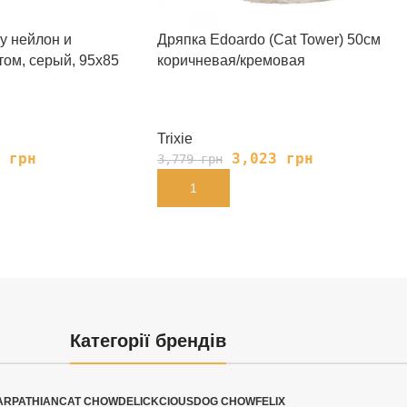
my нейлон и
Дряпка Edoardo (Cat Tower) 50см
том, серый, 95х85
коричневая/кремовая
Trixie
3
грн
3,023
грн
3,779
грн
В КОРЗИНУ
Категорії брендів
ARPATHIAN
CAT CHOW
DELICKCIOUS
DOG CHOW
FELIX