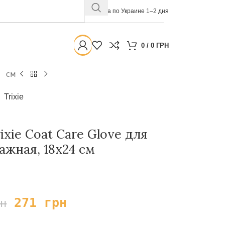
Доставка по Украине 1–2 дня
0
/
0
ГРН
4 см
Trixie
xie Coat Care Glove для
ажная, 18х24 см
271
грн
рн