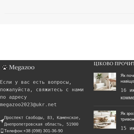
ЦІКОВО ПРОЧИ
Як поч
навіщо
Если у вас есть вопросы,
пожалуйста, свяжитесь с нами
16 и
по адресу
комме
megazoo2023@ukr.net
Як зроз
Проспект Свободы, 83, Каменское,
тривож
Днепропетровская область, 51900
15 и
Телефон:+38 (098) 301-36-90