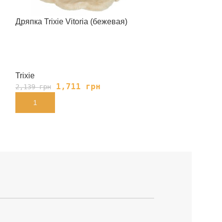
Дряпка Trixie Vitoria (бежевая)
Когтеточка Trix
для кошек с га
Trixie
Trixie
1,711
грн
1,
2,139
грн
2,139
грн
В КОРЗИНУ
В КОРЗИНУ