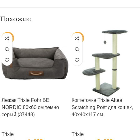
Похожие
-20%
-20%
Лежак Trixie Föhr BE
Когтеточка Trixie Altea
NORDIC 80х60 cм темно
Scratching Post для кошек,
серый (37448)
40х40х117 см
Trixie
Trixie