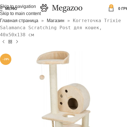
Skip to navigation
0
МЕНЮ
0
ГР
Skip to main content
»
»
Когтеточка Trixie
Главная страница
Магазин
Salamanca Scratching Post для кошек,
40х50х138 см
-20%