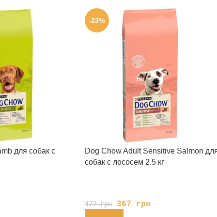
-23%
amb для собак с
Dog Chow Adult Sensitive Salmon дл
собак с лососем 2.5 кг
н
367
грн
477
грн