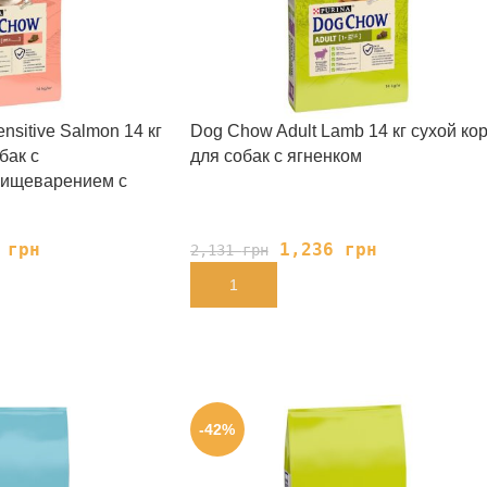
nsitive Salmon 14 кг
Dog Chow Adult Lamb 14 кг сухой ко
бак с
для собак с ягненком
пищеварением с
6
грн
1,236
грн
2,131
грн
В КОРЗИНУ
-42%