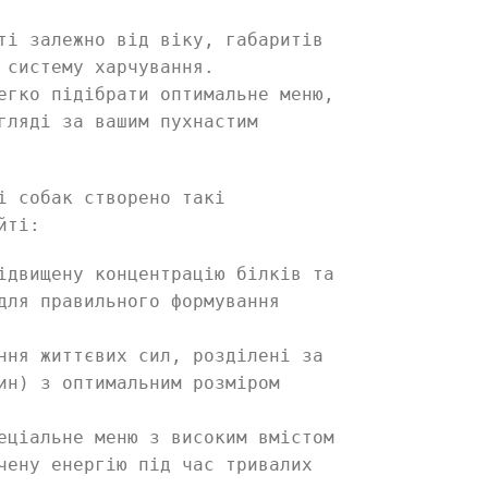
ті залежно від віку, габаритів
 систему харчування.
егко підібрати оптимальне меню,
гляді за вашим пухнастим
і собак створено такі
йті:
ідвищену концентрацію білків та
для правильного формування
ння життєвих сил, розділені за
ин) з оптимальним розміром
ціальне меню з високим вмістом
чену енергію під час тривалих