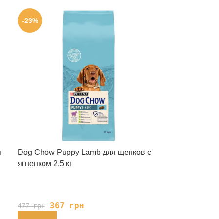
-23%
я
Dog Chow Puppy Lamb для щенков с
ягненком 2.5 кг
367
грн
477
грн