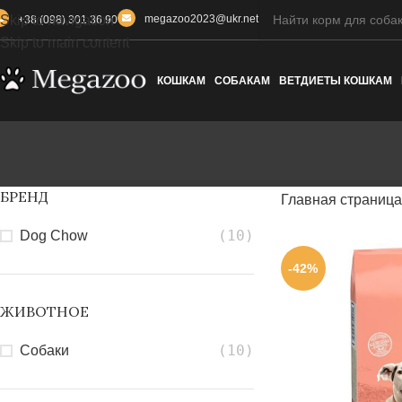
Skip to navigation
megazoo2023@ukr.net
+38 (098) 301 36 90
Skip to main content
КОШКАМ
СОБАКАМ
ВЕТДИЕТЫ КОШКАМ
БРЕНД
Главная страница
(10)
Dog Chow
-42%
ЖИВОТНОЕ
(10)
Собаки