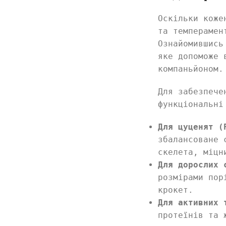
Оскільки коже
та темперамен
Ознайомившись
яке допоможе 
компаньйоном.
Для забезпече
функціональні
Для цуценят (
збалансоване 
скелета, міцн
Для дорослих 
розмірами пор
крокет.
Для активних 
протеїнів та 