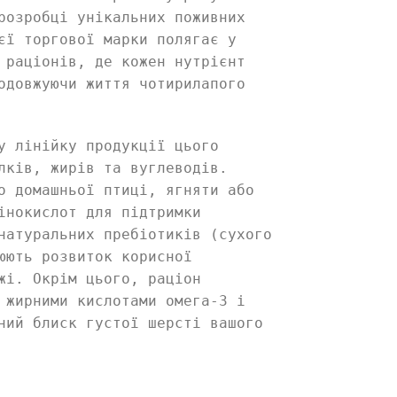
розробці унікальних поживних
єї торгової марки полягає у
 раціонів, де кожен нутрієнт
одовжуючи життя чотирилапого
у лінійку продукції цього
лків, жирів та вуглеводів.
о домашньої птиці, ягняти або
інокислот для підтримки
натуральних пребіотиків (сухого
юють розвиток корисної
жі. Окрім цього, раціон
 жирними кислотами омега-3 і
ний блиск густої шерсті вашого