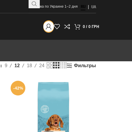
RU
Доставка по Украине 1–2 дня
|
UA
0
/
0
ГРН
Фильтры
9
12
18
24
-42%