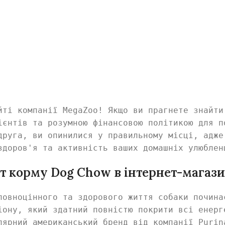
н
йті компанії MegaZoo! Якщо ви прагнете знайти
ієнтів та розумною фінансовою політикою для п
друга, ви опинилися у правильному місці, адже
здоров'я та активність ваших домашніх улюблен
т корму Dog Chow в інтернет-магази
повноцінного та здорового життя собаки почина
іону, який здатний повністю покрити всі енерг
лярний американський бренд від компанії Purin