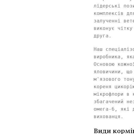
лідерські поз
комплексів дл
залученні вет
виконує чітку
друга.
Наш спеціаліз
виробника, як
Основою кожно
яловичини, що
м'язового тон
кореня цикорі
мікрофлори в 
збагачений не
омега-6, які 
вихованця.
Види кормів