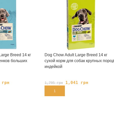
arge Breed 14 кг
Dog Chow Adult Large Breed 14 кг
енков больших
сухой корм для собак крупных пород
индейкой
7
грн
1,041
грн
1,795
грн
В КОРЗИНУ