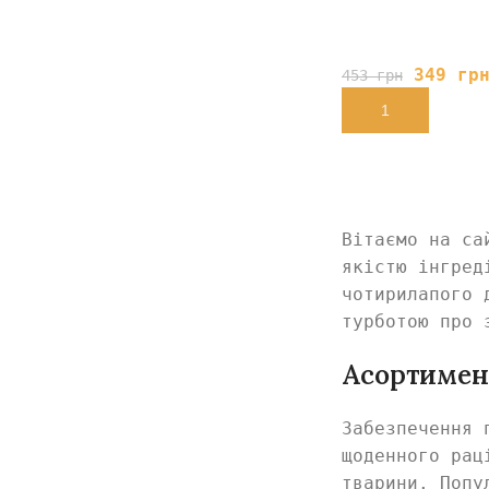
349
гр
453
грн
В КОРЗИНУ
Вітаємо на са
якістю інгред
чотирилапого 
турботою про 
Асортимен
Забезпечення 
щоденного рац
тварини. Попу