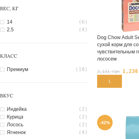
ВЕС, КГ
(6)
14
(4)
2.5
Dog Chow Adult Se
сухой корм для со
чувствительным 
КЛАСС
лососем
(10)
Премиум
1,23
2,131
грн
В КОРЗИНУ
ВКУС
(2)
Индейка
(2)
Курица
-42%
(2)
Лосось
(4)
Ягненок