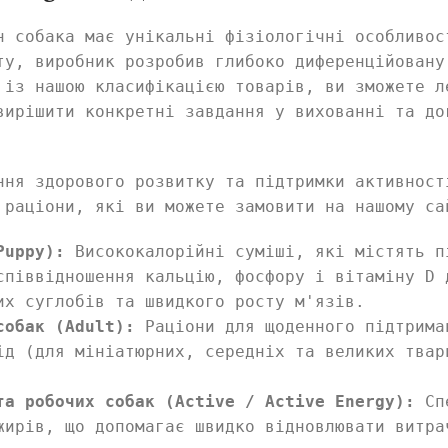
н собака має унікальні фізіологічні особливос
ту, виробник розробив глибоко диференційовану
 із нашою класифікацією товарів, ви зможете л
вирішити конкретні завдання у вихованні та до
ння здорового розвитку та підтримки активност
 раціони, які ви можете замовити на нашому са
Puppy):
Висококалорійні суміші, які містять п
співвідношення кальцію, фосфору і вітаміну D 
их суглобів та швидкого росту м'язів.
собак (Adult):
Раціони для щоденного підтрима
ід (для мініатюрних, середніх та великих твар
та робочих собак (Active / Active Energy):
Спе
жирів, що допомагає швидко відновлювати витра