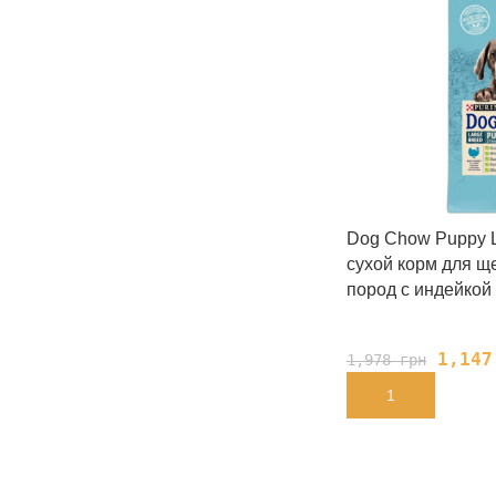
Dog Chow Puppy L
сухой корм для щ
пород с индейкой
1,14
1,978
грн
В КОРЗИНУ