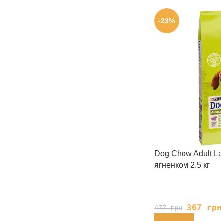
-23%
Dog Chow Adult L
ягненком 2.5 кг
367
гр
477
грн