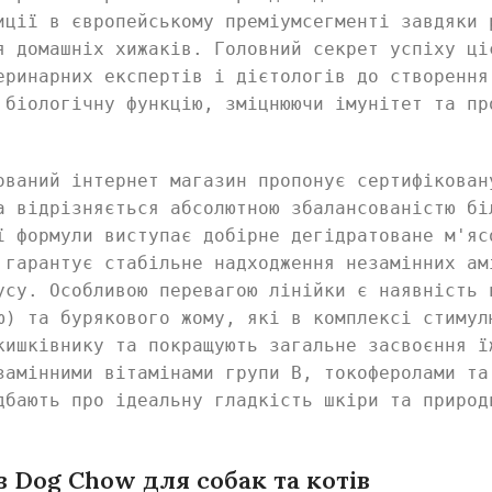
иції в європейському преміумсегменті завдяки 
я домашніх хижаків. Головний секрет успіху ці
еринарних експертів і дієтологів до створення
 біологічну функцію, зміцнюючи імунітет та пр
ований інтернет магазин пропонує сертифікован
а відрізняється абсолютною збалансованістю бі
ї формули виступає добірне дегідратоване м'яс
 гарантує стабільне надходження незамінних ам
усу. Особливою перевагою лінійки є наявність 
ю) та бурякового жому, які в комплексі стимул
кишківнику та покращують загальне засвоєння ї
замінними вітамінами групи B, токоферолами та
дбають про ідеальну гладкість шкіри та природ
 Dog Chow для собак та котів