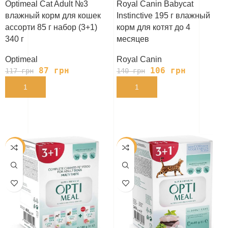
Optimeal Cat Adult №3
Royal Canin Babycat
влажный корм для кошек
Instinctive 195 г влажный
ассорти 85 г набор (3+1)
корм для котят до 4
340 г
месяцев
Optimeal
Royal Canin
87
грн
106
грн
117
грн
140
грн
В КОРЗИНУ
В КОРЗИНУ
-26%
-26%