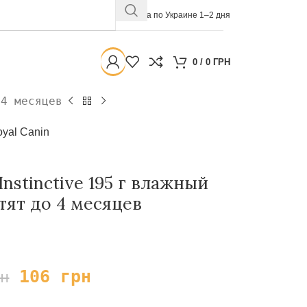
Доставка по Украине 1–2 дня
0
/
0
ГРН
 4 месяцев
yal Canin
Instinctive 195 г влажный
тят до 4 месяцев
106
грн
рн