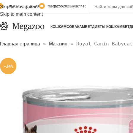
Skip to navigation
+38 (098) 301 36 90
megazoo2023@ukr.net
Skip to main content
КОШКАМ
СОБАКАМ
ВЕТДИЕТЫ КОШКАМ
ВЕТД
»
»
Royal Canin Babycat
Главная страница
Магазин
-24%