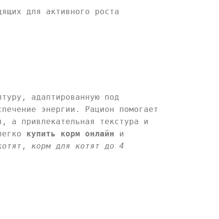
дящих для активного роста
птуру, адаптированную под
спечение энергии. Рацион помогает
я, а привлекательная текстура и
 легко
купить корм онлайн
и
котят
,
корм для котят до 4