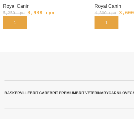
Royal Canin
Royal Canin
3,938
грн
3,60
5,250
грн
4,800
грн
В КОРЗИНУ
В КОРЗИНУ
BASKERVILLE
BRIT CARE
BRIT PREMIUM
BRIT VETERINARY
CARNILOVE
C