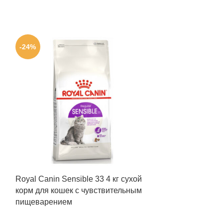
-24%
-24%
Royal Сanin Sensible 33 4 кг сухой
Royal Canin Ind
корм для кошек с чувствительным
для кошек
пищеварением