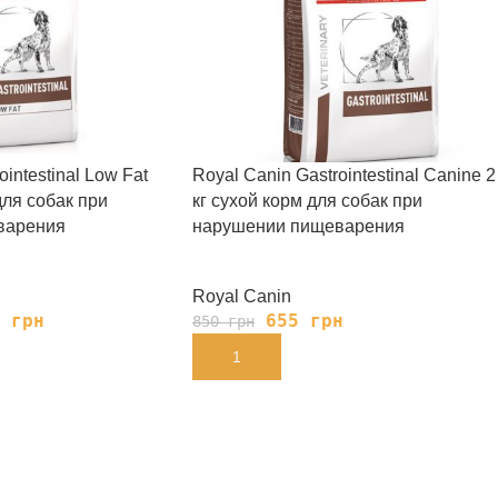
intestinal Low Fat
Royal Canin Gastrointestinal Canine 2
для собак при
кг сухой корм для собак при
варения
нарушении пищеварения
Royal Canin
5
грн
655
грн
850
грн
В КОРЗИНУ