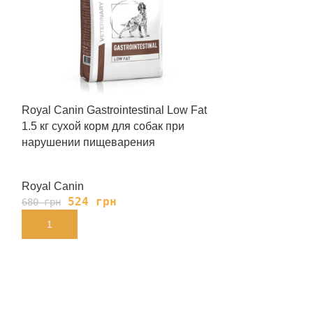
Royal Canin Gastrointestinal Low Fat
Royal Canin Gas
1.5 кг сухой корм для собак при
Cans 410 г вл
нарушении пищеварения
при нарушени
Royal Canin
Royal Canin
524
грн
139
680
грн
180
грн
В КОРЗИНУ
В КОРЗИНУ