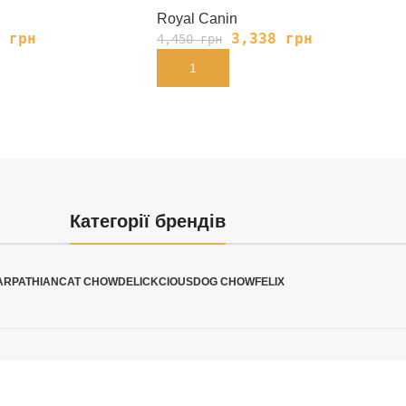
Royal Canin
0
грн
3,338
грн
4,450
грн
В КОРЗИНУ
Категорії брендів
ARPATHIAN
CAT CHOW
DELICKCIOUS
DOG CHOW
FELIX