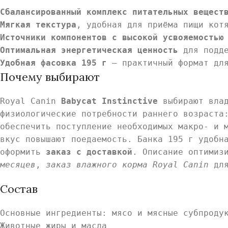
Сбалансированный комплекс питательных вещест
Мягкая текстура
, удобная для приёма пищи кот
Источники компонентов с высокой усвояемостью
Оптимальная энергетическая ценность
для подде
Удобная фасовка 195 г
— практичный формат для
Почему выбирают
Royal Canin
Babycat Instinctive
выбирают влад
физиологические потребности раннего возраста
обеспечить поступление необходимых макро- и 
вкус повышают поедаемость. Банка 195 г удобн
оформить
заказ с доставкой
. Описание оптимиз
месяцев
,
заказ влажного корма Royal Canin
для
Состав
Основные ингредиенты: мясо и мясные субпроду
Животные жиры и масла