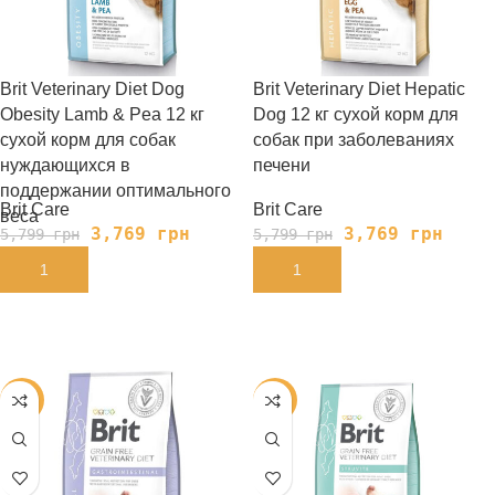
Brit Veterinary Diet Dog
Brit Veterinary Diet Hepatic
Obesity Lamb & Pea 12 кг
Dog 12 кг сухой корм для
сухой корм для собак
собак при заболеваниях
нуждающихся в
печени
поддержании оптимального
Brit Care
Brit Care
веса
3,769
грн
3,769
грн
5,799
грн
5,799
грн
В КОРЗИНУ
В КОРЗИНУ
-35%
-35%