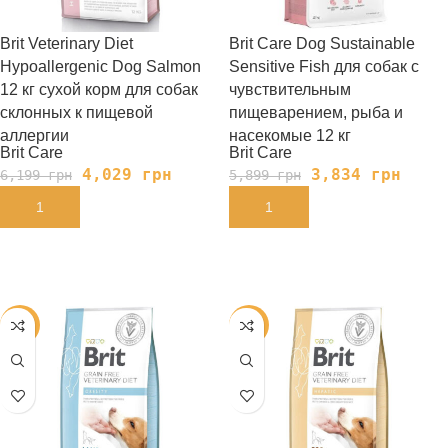
Brit Veterinary Diet
Brit Care Dog Sustainable
Hypoallergenic Dog Salmon
Sensitive Fish для собак с
12 кг сухой корм для собак
чувствительным
склонных к пищевой
пищеварением, рыба и
аллергии
насекомые 12 кг
Brit Care
Brit Care
4,029
грн
3,834
грн
6,199
грн
5,899
грн
В КОРЗИНУ
В КОРЗИНУ
-35%
-35%