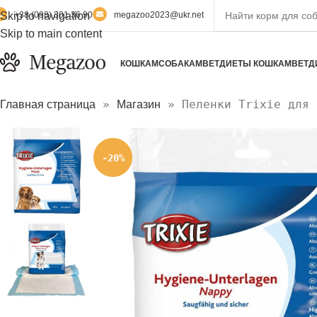
Skip to navigation
+38 (098) 301 36 90
megazoo2023@ukr.net
Skip to main content
КОШКАМ
СОБАКАМ
ВЕТДИЕТЫ КОШКАМ
ВЕТД
»
»
Пеленки Trixie для 
Главная страница
Магазин
-20%