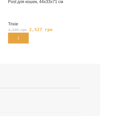
Post для кошек, 44х33х71 см
кавычками пен
серо-коричнев
Trixie
Trixie
2,527
грн
1,
3,159
грн
1,969
грн
В КОРЗИНУ
В КОРЗИНУ