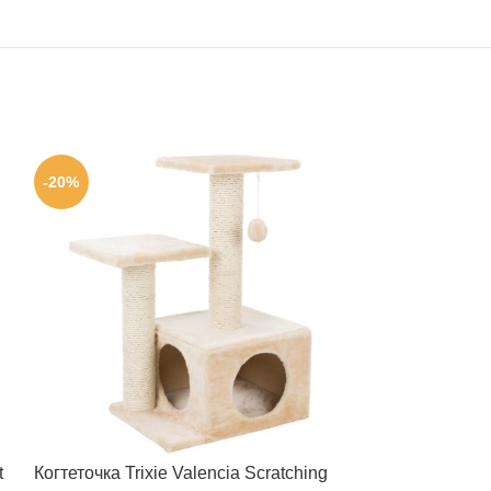
-20%
-20%
t
Когтеточка Trixie Valencia Scratching
Лежак Trixie J