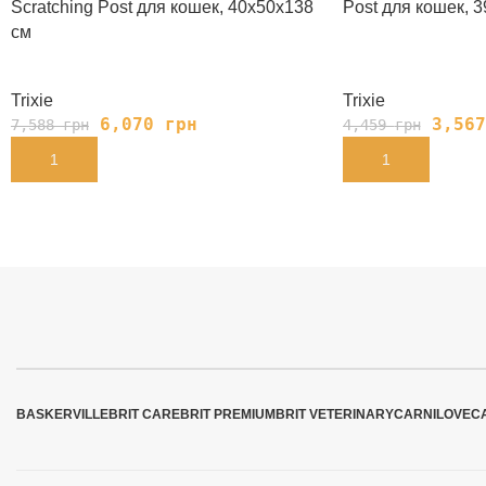
Scratching Post для кошек, 40х50х138
Post для кошек, 
см
Trixie
Trixie
6,070
грн
3,56
7,588
грн
4,459
грн
В КОРЗИНУ
В КОРЗИНУ
BASKERVILLE
BRIT CARE
BRIT PREMIUM
BRIT VETERINARY
CARNILOVE
C