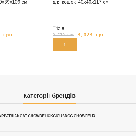
39х39х109 см
для кошек, 40х40х117 см
Trixie
7
грн
3,023
грн
3,779
грн
В КОРЗИНУ
Категорії брендів
ARPATHIAN
CAT CHOW
DELICKCIOUS
DOG CHOW
FELIX