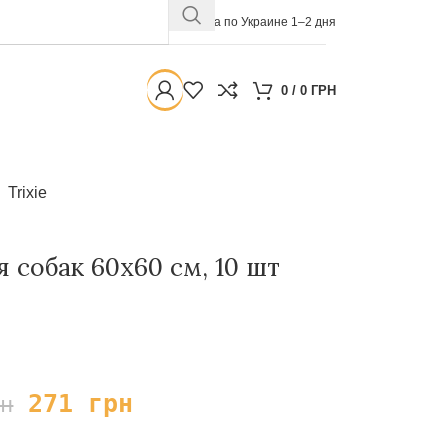
Доставка по Украине 1–2 дня
0
/
0
ГРН
Trixie
я собак 60х60 см, 10 шт
271
грн
рн