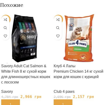
Похожие
-38%
-20%
Savory Adult Cat Salmon &
Клуб 4 Лапы
White Fish 8 кг сухой корм
Premium Chicken 14 кг сухой
для длинношерстных кошек
корм для кошек с курицей
с лососем
Savory
Club 4 paws
2,966
грн
2,157
грн
4,784
грн
2,696
грн
В КОРЗИНУ
В КОРЗИНУ