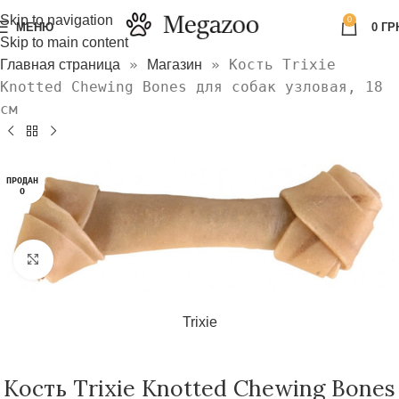
Skip to navigation
0
МЕНЮ
0
ГР
Skip to main content
»
»
Кость Trixie
Главная страница
Магазин
Knotted Chewing Bones для собак узловая, 18
см
ПРОДАН
О
Нажмите, чтобы увеличить
Trixie
Кость Trixie Knotted Chewing Bones