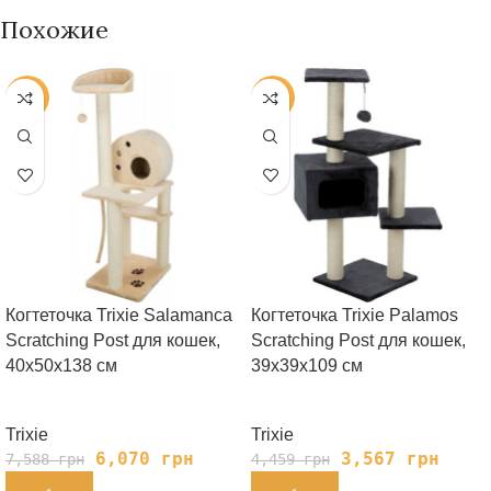
Похожие
-20%
-20%
Когтеточка Trixie Salamanca
Когтеточка Trixie Palamos
Scratching Post для кошек,
Scratching Post для кошек,
40х50х138 см
39х39х109 см
Trixie
Trixie
6,070
грн
3,567
грн
7,588
грн
4,459
грн