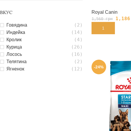
ВКУС
Royal Canin
1,18
1,560
грн
(2)
Говядина
В КОРЗИНУ
(14)
Индейка
(4)
Кролик
(26)
Курица
(16)
Лосось
(2)
Телятина
-24%
(12)
Ягненок