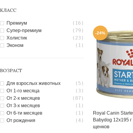
КЛАСС
(16)
Премиум
(79)
Супер-премиум
-24%
(23)
Холистик
(1)
Эконом
ВОЗРАСТ
(5)
Для взрослых животных
(3)
От 1-го месяца
(87)
От 2-х месяцев
(1)
От 3-х месяцев
(1)
Royal Canin Start
От 6-ти месяцев
Babydog 12х195 г
(4)
От рождения
щенков