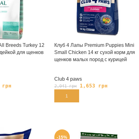
All Breeds Turkey 12
Клуб 4 Лапы Premium Puppies Mini
ндейкой для щенков
Small Chicken 14 кг сухой корм для
щенков малых пород с курицей
Club 4 paws
0
грн
1,653
грн
2,041
грн
В КОРЗИНУ
-15%