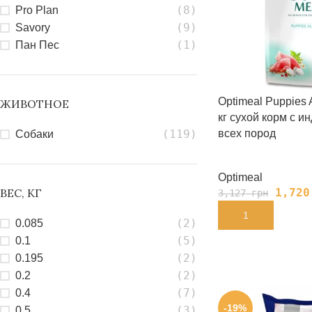
(8)
Pro Plan
(9)
Savory
(1)
Пан Пес
Optimeal Puppies 
ЖИВОТНОЕ
кг cухой корм с и
всех пород
(119)
Собаки
Optimeal
1,72
ВЕС, КГ
3,127
грн
В КОРЗИНУ
(2)
0.085
(5)
0.1
(2)
0.195
(2)
0.2
(7)
0.4
-19%
(3)
0.5