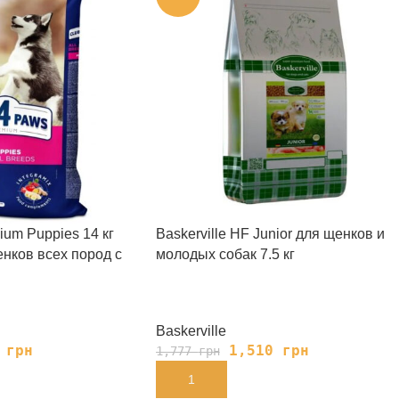
ium Puppies 14 кг
Baskerville HF Junior для щенков и
енков всех пород с
молодых собак 7.5 кг
Baskerville
3
грн
1,510
грн
1,777
грн
В КОРЗИНУ