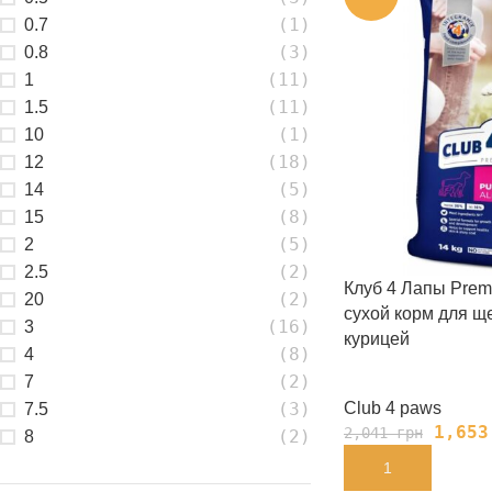
(1)
0.7
(3)
0.8
(11)
1
(11)
1.5
(1)
10
(18)
12
(5)
14
(8)
15
(5)
2
(2)
2.5
Клуб 4 Лапы Prem
(2)
20
сухой корм для щ
(16)
3
курицей
(8)
4
(2)
7
(3)
Club 4 paws
7.5
1,65
2,041
грн
(2)
8
В КОРЗИНУ