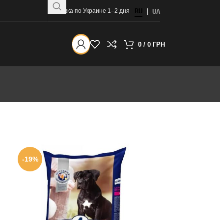
RU
Доставка по Украине 1–2 дня
|
UA
0
/
0
ГРН
-19%