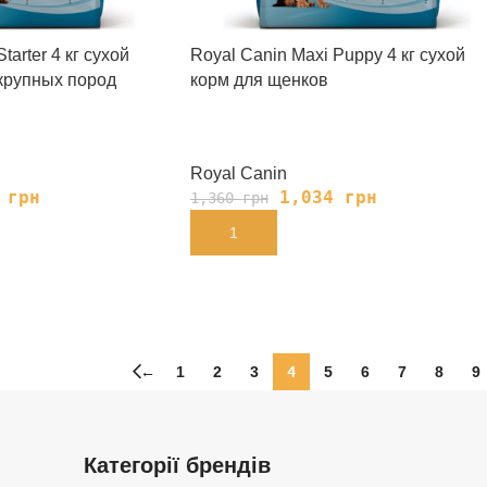
tarter 4 кг сухой
Royal Сanin Maxi Puppy 4 кг сухой
крупных пород
корм для щенков
Royal Canin
0
грн
1,034
грн
1,360
грн
В КОРЗИНУ
←
1
2
3
4
5
6
7
8
9
Категорії брендів