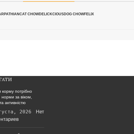
ARPATHIAN
CAT CHOW
DELICKCIOUS
DOG CHOW
FELIX
ТАТИ
и корму потрібно
: норми за віком,
та активністю
густа, 2026
Нет
нтариев