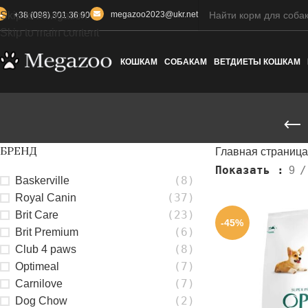
Skip to navigation
megazoo2023@ukr.net
+38 (098) 301 36 90
Skip to main content
КОШКАМ
СОБАКАМ
ВЕТДИЕТЫ КОШКАМ
БРЕНД
Главная страница
Показать
9
(8)
Baskerville
(37)
Royal Canin
(23)
Brit Care
-45%
(6)
Brit Premium
(8)
Club 4 paws
(7)
Optimeal
(7)
Carnilove
(2)
Dog Chow