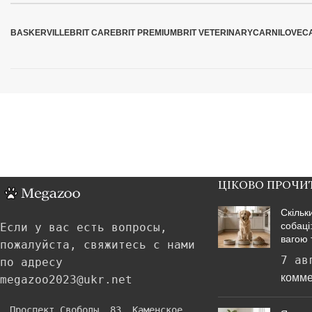
BASKERVILLE
BRIT CARE
BRIT PREMIUM
BRIT VETERINARY
CARNILOVE
C
ЦІКОВО ПРОЧИ
Скільк
собаці
Если у вас есть вопросы,
вагою 
пожалуйста, свяжитесь с нами
7 ав
по адресу
комме
megazoo2023@ukr.net
Проспект Свободы, 83, Каменское,