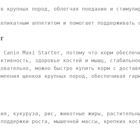
ов крупных пород, облегчая поедание и стимули
деликатным аппетитом и помогает поддерживать 
er
l Canin Maxi Starter, потому что корм обеспеч
активность, здоровье костей и мышц, стабильно
довательно, можно быстро купить корм с достав
рмления щенков крупных пород, обеспечивая гар
ния, кукуруза, рис, животные жиры, растительн
 поддержки роста, мышечной массы, крепких кос