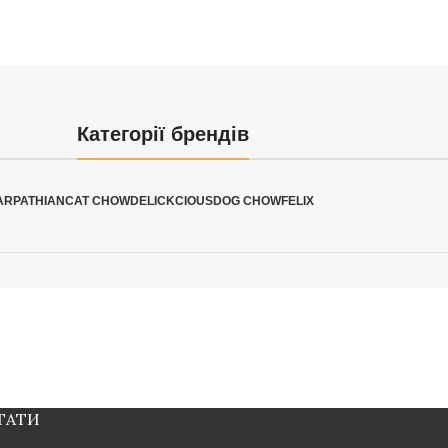
Категорії брендів
ARPATHIAN
CAT CHOW
DELICKCIOUS
DOG CHOW
FELIX
ТАТИ