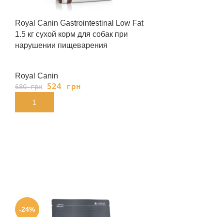
Royal Canin Gastrointestinal Low Fat
Royal Canin Gas
1.5 кг сухой корм для собак при
Cans 410 г вл
нарушении пищеварения
при нарушени
Royal Canin
Royal Canin
524
грн
139
680
грн
180
грн
В КОРЗИНУ
В КОРЗИНУ
-24%
-24%