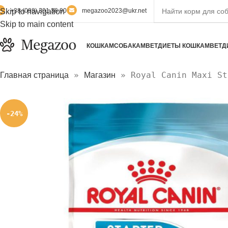
Skip to navigation
+38 (098) 301 36 90
megazoo2023@ukr.net
Skip to main content
КОШКАМ
СОБАКАМ
ВЕТДИЕТЫ КОШКАМ
ВЕТД
»
»
Royal Canin Maxi St
Главная страница
Магазин
-24%