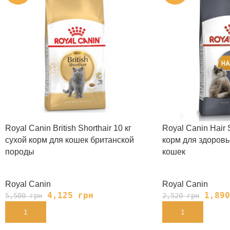
Royal Canin British Shorthair 10 кг
Royal Canin Hair 
сухой корм для кошек британской
корм для здоровь
породы
кошек
Royal Canin
Royal Canin
4,125
грн
1,89
5,500
грн
2,520
грн
В КОРЗИНУ
В КОРЗИНУ