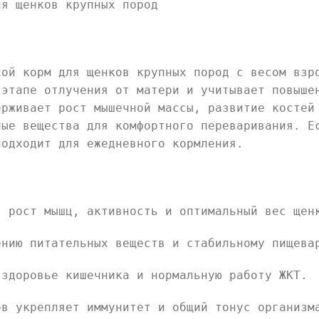
ля щенков крупных пород
хой корм для щенков крупных пород с весом взр
 этапе отлучения от матери и учитывает повыше
ерживает рост мышечной массы, развитие костей
ные вещества для комфортного переваривания. Е
подходит для ежедневного кормления.
т рост мышц, активность и оптимальный вес щен
ению питательных веществ и стабильному пищева
 здоровье кишечника и нормальную работу ЖКТ.
ов укрепляет иммунитет и общий тонус организм