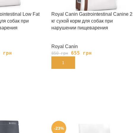
intestinal Low Fat
Royal Canin Gastrointestinal Canine 2
для собак при
кг сухой корм для собак при
варения
нарушении пищеварения
Royal Canin
5
грн
655
грн
850
грн
В КОРЗИНУ
-23%