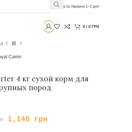
Доставка по Украине 1–2 дня
0
/
0
ГРН
од
yal Canin
arter 4 кг сухой корм для
рупных пород
1,140
грн
н