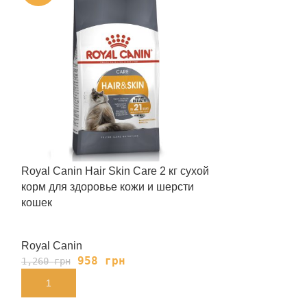
Royal Canin Hair Skin Care 2 кг сухой
Royal Сanin Se
корм для здоровье кожи и шерсти
корм для коше
кошек
пищеварение
Royal Canin
Royal Canin
958
грн
79
1,260
грн
1,040
грн
В КОРЗИНУ
В КОРЗИНУ