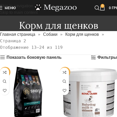
Skip to navigation
0
МЕНЮ
0
ГР
Skip to main content
Корм для щенков
»
»
»
Главная страница
Собаки
Корм для щенков
Страница 2
Отображение 13–24 из 119
Показать боковую панель
Фильтры
-34%
-24%