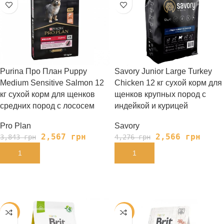
Purina Про План Puppy
Savory Junior Large Turkey
Medium Sensitive Salmon 12
Chicken 12 кг сухой корм для
кг сухой корм для щенков
щенков крупных пород с
средних пород с лососем
индейкой и курицей
Pro Plan
Savory
2,567
грн
2,566
грн
3,843
грн
4,276
грн
В КОРЗИНУ
В КОРЗИНУ
-35%
-35%