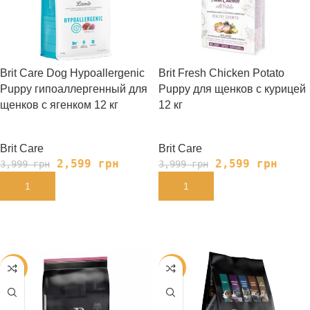
Brit Care Dog Hypoallergenic
Brit Fresh Chicken Potato
Puppy гипоаллергенный для
Puppy для щенков с курицей
щенков с ягенком 12 кг
12 кг
Brit Care
Brit Care
2,599
грн
2,599
грн
3,999
грн
3,999
грн
В КОРЗИНУ
В КОРЗИНУ
-33%
-40%