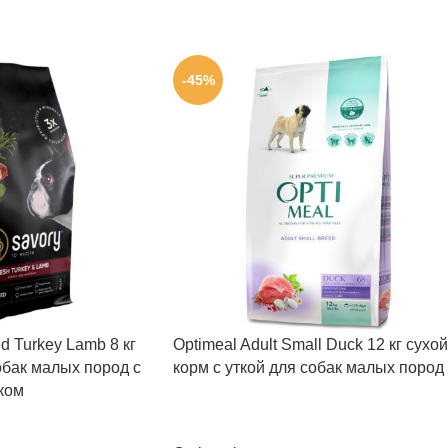
-45%
d Turkey Lamb 8 кг
Optimeal Adult Small Duck 12 кг сухой
обак малых пород с
корм с уткой для собак малых пород
ком