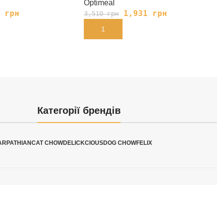
Optimeal
5
грн
1,931
грн
3,510
грн
В КОРЗИНУ
Категорії брендів
ARPATHIAN
CAT CHOW
DELICKCIOUS
DOG CHOW
FELIX