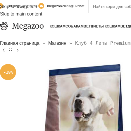
Skip to navigation
+38 (098) 301 36 90
megazoo2023@ukr.net
Skip to main content
КОШКАМ
СОБАКАМ
ВЕТДИЕТЫ КОШКАМ
ВЕТД
»
»
Клуб 4 Лапы Premium
Главная страница
Магазин
-19%