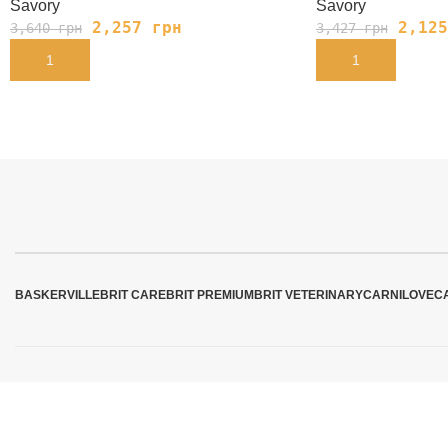
Savory
Savory
2,257
грн
2,12
3,640
грн
3,427
грн
В КОРЗИНУ
В КОРЗИНУ
BASKERVILLE
BRIT CARE
BRIT PREMIUM
BRIT VETERINARY
CARNILOVE
C