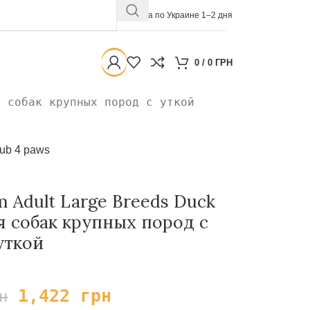
Доставка по Украине 1–2 дня
0
/
0
ГРН
я собак крупных пород с уткой
ub 4 paws
 Adult Large Breeds Duck
ля собак крупных пород с
уткой
1,422
грн
н