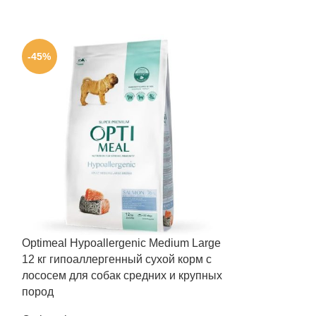
-45%
-20%
Optimeal Hypoallergenic Medium Large
Клуб 4 Лапы P
12 кг гипоаллергенный сухой корм с
кг гипоаллерг
лососем для собак средних и крупных
малых пород с
пород