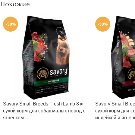
Похожие
-38%
-38%
Savory Small Breeds Fresh Lamb 8 кг
Savory Small Bree
сухой корм для собак малых пород с
сухой корм для с
ягненком
индейкой и ягнён