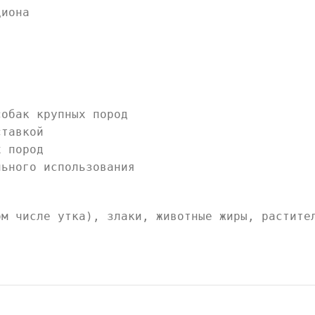
циона
собак крупных пород
ставкой
х пород
льного использования
ом числе утка), злаки, животные жиры, растите