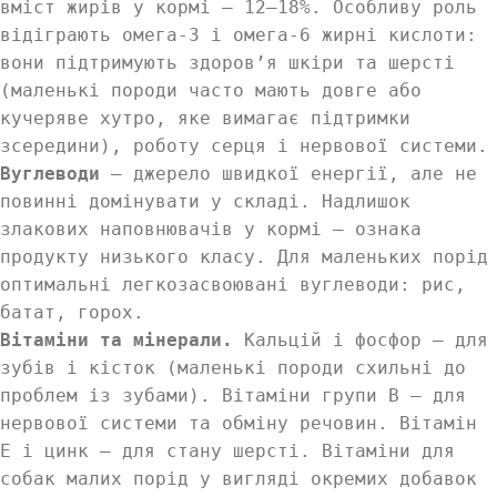
вміст жирів у кормі — 12–18%. Особливу роль
відіграють омега-3 і омега-6 жирні кислоти:
вони підтримують здоров’я шкіри та шерсті
(маленькі породи часто мають довге або
кучеряве хутро, яке вимагає підтримки
зсередини), роботу серця і нервової системи.
Вуглеводи
— джерело швидкої енергії, але не
повинні домінувати у складі. Надлишок
злакових наповнювачів у кормі — ознака
продукту низького класу. Для маленьких порід
оптимальні легкозасвоювані вуглеводи: рис,
батат, горох.
Вітаміни та мінерали.
Кальцій і фосфор — для
зубів і кісток (маленькі породи схильні до
проблем із зубами). Вітаміни групи B — для
нервової системи та обміну речовин. Вітамін
E і цинк — для стану шерсті. Вітаміни для
собак малих порід у вигляді окремих добавок