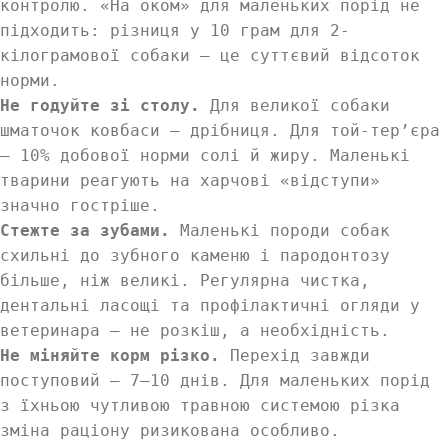
контролю. «На оком» для маленьких порід не
підходить: різниця у 10 грам для 2-
кілограмової собаки — це суттєвий відсоток
норми.
Не годуйте зі столу.
Для великої собаки
шматочок ковбаси — дрібниця. Для той-тер’єра
— 10% добової норми солі й жиру. Маленькі
тварини реагують на харчові «відступи»
значно гостріше.
Стежте за зубами.
Маленькі породи собак
схильні до зубного каменю і пародонтозу
більше, ніж великі. Регулярна чистка,
дентальні ласощі та профілактичні огляди у
ветеринара — не розкіш, а необхідність.
Не міняйте корм різко.
Перехід завжди
поступовий — 7–10 днів. Для маленьких порід
з їхньою чутливою травною системою різка
зміна раціону ризикована особливо.