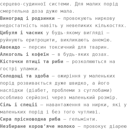
серцево-судинної системи. Для малих порід
смертельна доза дуже мала.
Виноград і родзинки
— провокують ниркову
недостатність навіть у невеликих кількостях.
Цибуля і часник
у будь-якому вигляді —
руйнують еритроцити, викликають анемію.
Авокадо
— персин токсичний для тварин.
Алкоголь і кофеїн
— в будь-яких дозах.
Кісточки птиці та риби
— розколюються на
гострі уламки.
Солодощі та здоба
— ожиріння у маленьких
порід розвивається дуже швидко, а його
наслідки (діабет, проблеми з суглобами)
особливо серйозні через маленький розмір.
Сіль і спеції
— навантаження на нирки, які у
маленьких порід і без того чутливі.
Сира прісноводна риба
— гельмінти.
Незбиране коров’яче молоко
— провокує діарею