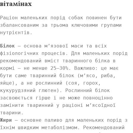
вітамінах
Раціон маленьких порід собак повинен бути
збалансованим за трьома ключовими групами
нутрієнтів.
Білок
— основа м’язової маси та всіх
фізіологічних процесів. Для маленьких порід
рекомендований вміст тваринного білка в
кормі — не менше 25–30%. Важливо: це має
бути саме тваринний білок (м’ясо, риба,
яйце), а не рослинний (соя, горох,
кукурудзяний глютен). Рослинний білок
засвоюється гірше і не може повноцінно
замінити тваринний у раціоні м’ясоїдної
тварини.
Жири
— основне паливо для маленьких порід з
їхнім швидким метаболізмом. Рекомендований