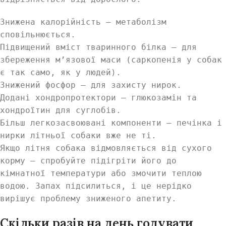
Знижена калорійність — метаболізм
сповільнюється.
Підвищений вміст тваринного білка — для
збереження м’язової маси (саркопенія у собак
є так само, як у людей).
Знижений фосфор — для захисту нирок.
Додані хондропротектори — глюкозамін та
хондроїтин для суглобів.
Більш легкозасвоювані компоненти — печінка і
нирки літньої собаки вже не ті.
Якщо літня собака відмовляється від сухого
корму — спробуйте підігріти його до
кімнатної температури або змочити теплою
водою. Запах підсилиться, і це нерідко
вирішує проблему зниженого апетиту.
Скільки разів на день годувати