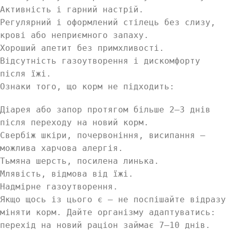
Активність і гарний настрій.
Регулярний і оформлений стілець без слизу,
крові або неприємного запаху.
Хороший апетит без примхливості.
Відсутність газоутворення і дискомфорту
після їжі.
Ознаки того, що корм не підходить:
Діарея або запор протягом більше 2–3 днів
після переходу на новий корм.
Свербіж шкіри, почервоніння, висипання —
можлива харчова алергія.
Тьмяна шерсть, посилена линька.
Млявість, відмова від їжі.
Надмірне газоутворення.
Якщо щось із цього є — не поспішайте відразу
міняти корм. Дайте організму адаптуватись:
перехід на новий раціон займає 7–10 днів.