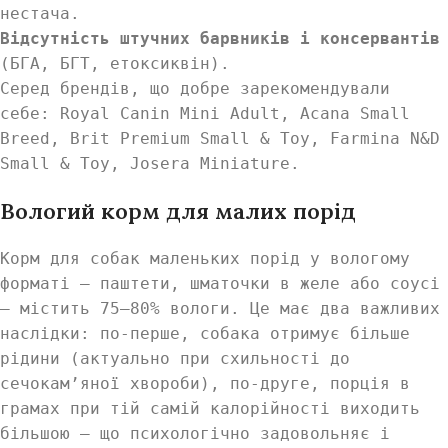
нестача.
Відсутність штучних барвників і консервантів
(БГА, БГТ, етоксиквін).
Серед брендів, що добре зарекомендували
себе: Royal Canin Mini Adult, Acana Small
Breed, Brit Premium Small & Toy, Farmina N&D
Small & Toy, Josera Miniature.
Вологий корм для малих порід
Корм для собак маленьких порід у вологому
форматі — паштети, шматочки в желе або соусі
— містить 75–80% вологи. Це має два важливих
наслідки: по-перше, собака отримує більше
рідини (актуально при схильності до
сечокам’яної хвороби), по-друге, порція в
грамах при тій самій калорійності виходить
більшою — що психологічно задовольняє і