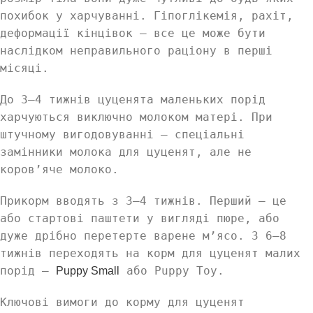
похибок у харчуванні. Гіпоглікемія, рахіт,
деформації кінцівок — все це може бути
наслідком неправильного раціону в перші
місяці.
До 3–4 тижнів цуценята маленьких порід
харчуються виключно молоком матері. При
штучному вигодовуванні — спеціальні
замінники молока для цуценят, але не
коров’яче молоко.
Прикорм вводять з 3–4 тижнів. Перший — це
або стартові паштети у вигляді пюре, або
дуже дрібно перетерте варене м’ясо. З 6–8
тижнів переходять на корм для цуценят малих
порід —
або Puppy Toy.
Puppy Small
Ключові вимоги до корму для цуценят