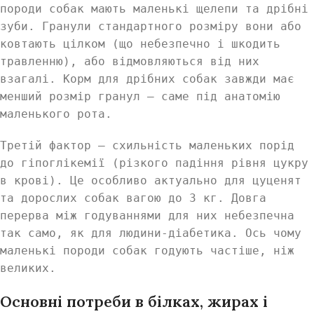
породи собак мають маленькі щелепи та дрібні
зуби. Гранули стандартного розміру вони або
ковтають цілком (що небезпечно і шкодить
травленню), або відмовляються від них
взагалі. Корм для дрібних собак завжди має
менший розмір гранул — саме під анатомію
маленького рота.
Третій фактор — схильність маленьких порід
до гіпоглікемії (різкого падіння рівня цукру
в крові). Це особливо актуально для цуценят
та дорослих собак вагою до 3 кг. Довга
перерва між годуваннями для них небезпечна
так само, як для людини-діабетика. Ось чому
маленькі породи собак годують частіше, ніж
великих.
Основні потреби в білках, жирах і