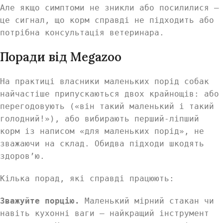
Але якщо симптоми не зникли або посилилися —
це сигнал, що корм справді не підходить або
потрібна консультація ветеринара.
Поради від Megazoo
На практиці власники маленьких порід собак
найчастіше припускаються двох крайнощів: або
перегодовують («він такий маленький і такий
голодний!»), або вибирають перший-ліпший
корм із написом «для маленьких порід», не
зважаючи на склад. Обидва підходи шкодять
здоров’ю.
Кілька порад, які справді працюють:
Зважуйте порцію.
Маленький мірний стакан чи
навіть кухонні ваги — найкращий інструмент