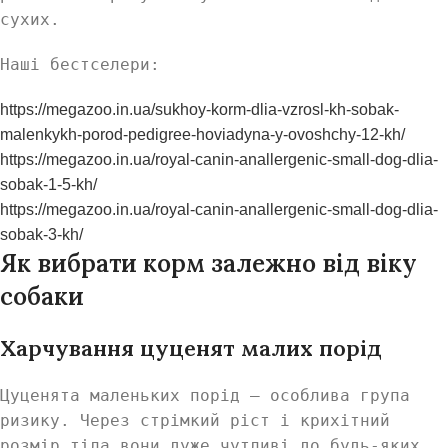
сухих.
Наші бестселери:
https://megazoo.in.ua/sukhoy-korm-dlia-vzrosl-kh-sobak-
malenkykh-porod-pedigree-hoviadyna-y-ovoshchy-12-kh/
https://megazoo.in.ua/royal-canin-anallergenic-small-dog-dlia-
sobak-1-5-kh/
https://megazoo.in.ua/royal-canin-anallergenic-small-dog-dlia-
sobak-3-kh/
Як вибрати корм залежно від віку
собаки
Харчування цуценят малих порід
Цуценята маленьких порід — особлива група
ризику. Через стрімкий ріст і крихітний
розмір тіла вони дуже чутливі до будь-яких