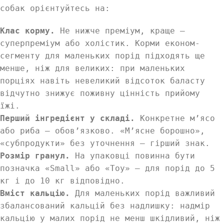
собак орієнтуйтесь на:
Клас корму.
Не нижче преміум, краще —
суперпреміум або холістик. Корми економ-
сегменту для маленьких порід підходять ще
менше, ніж для великих: при маленьких
порціях навіть невеликий відсоток баласту
відчутно знижує поживну цінність прийому
їжі.
Перший інгредієнт у складі.
Конкретне м’ясо
або риба — обов’язково. «М’ясне борошно»,
«субпродукти» без уточнення — гірший знак.
Розмір гранул.
На упаковці повинна бути
позначка «Small» або «Toy» — для порід до 5
кг і до 10 кг відповідно.
Вміст кальцію.
Для маленьких порід важливий
збалансований кальцій без надлишку: надмір
кальцію у малих порід не менш шкідливий, ніж