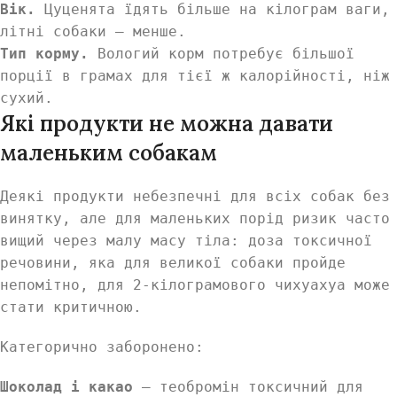
Вік.
Цуценята їдять більше на кілограм ваги,
літні собаки — менше.
Тип корму.
Вологий корм потребує більшої
порції в грамах для тієї ж калорійності, ніж
сухий.
Які продукти не можна давати
маленьким собакам
Деякі продукти небезпечні для всіх собак без
винятку, але для маленьких порід ризик часто
вищий через малу масу тіла: доза токсичної
речовини, яка для великої собаки пройде
непомітно, для 2-кілограмового чихуахуа може
стати критичною.
Категорично заборонено:
Шоколад і какао
— теобромін токсичний для