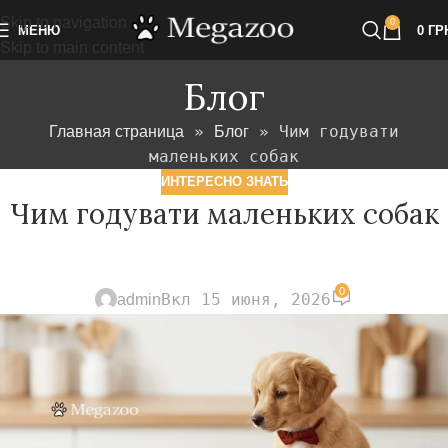
Skip to navigation
0
МЕНЮ
0
ГР
Skip to main content
Блог
»
»
Чим годувати
Главная страница
Блог
маленьких собак
ИНТЕРЕСНО ЗНАТЬ
Чим годувати маленьких собак
0
Вкл 15 июня, 2026
admin