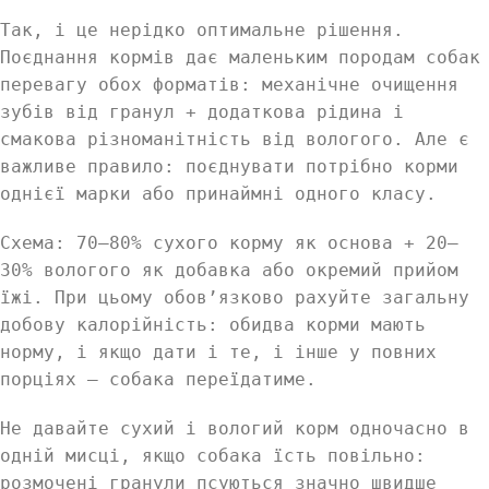
Так, і це нерідко оптимальне рішення.
Поєднання кормів дає маленьким породам собак
перевагу обох форматів: механічне очищення
зубів від гранул + додаткова рідина і
смакова різноманітність від вологого. Але є
важливе правило: поєднувати потрібно корми
однієї марки або принаймні одного класу.
Схема: 70–80% сухого корму як основа + 20–
30% вологого як добавка або окремий прийом
їжі. При цьому обов’язково рахуйте загальну
добову калорійність: обидва корми мають
норму, і якщо дати і те, і інше у повних
порціях — собака переїдатиме.
Не давайте сухий і вологий корм одночасно в
одній мисці, якщо собака їсть повільно:
розмочені гранули псуються значно швидше