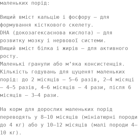
маленьких порід:
Вищий вміст кальцію і фосфору — для
формування кісткового скелету.
DHA (докозагексаєнова кислота) — для
розвитку мозку і нервової системи.
Вищий вміст білка і жирів — для активного
росту.
Маленькі гранули або м’яка консистенція.
Кількість годувань для цуценят маленьких
порід: до 2 місяців — 5–6 разів, 2–4 місяці
— 4–5 разів, 4–6 місяців — 4 рази, після 6
місяців — 3–4 рази.
На корм для дорослих маленьких порід
переводять у 8–10 місяців (мініатюрні породи
до 4 кг) або у 10–12 місяців (малі породи 4–
10 кг).