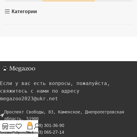
Категории
Если у вас есть вопросы, пожалуйста,
свяжитесь с нами по адресу
megazoo2023@ukr.net
Проспект Свободы, 83, Каменское, Днепропетровская
область, 51900
0
Телефон:+38 (098) 301-36-90
Телефон:+38 (093) 065-27-14
Магазин
Боковая панель
Избранное
Заказ
Мой аккаунт