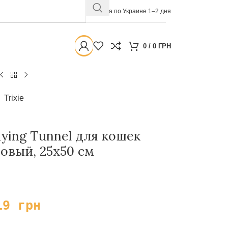
Доставка по Украине 1–2 дня
0
/
0
ГРН
Trixie
aying Tunnel для кошек
овый, 25х50 см
19
грн