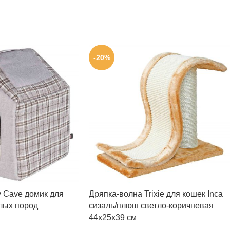
-20%
ly Cave домик для
Дряпка-волна Trixie для кошек Inca
лых пород
сизаль/плюш светло-коричневая
44х25х39 см