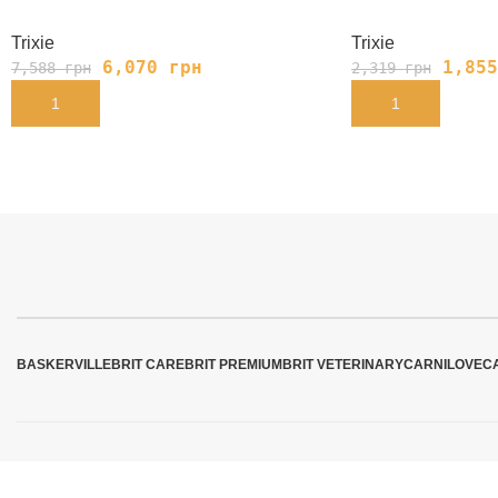
Trixie
Trixie
6,070
грн
1,85
7,588
грн
2,319
грн
В КОРЗИНУ
В КОРЗИНУ
BASKERVILLE
BRIT CARE
BRIT PREMIUM
BRIT VETERINARY
CARNILOVE
C