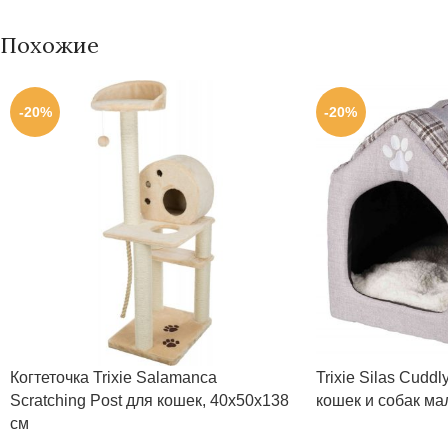
Похожие
-20%
-20%
Когтеточка Trixie Salamanca
Trixie Silas Cudd
Scratching Post для кошек, 40х50х138
кошек и собак ма
см