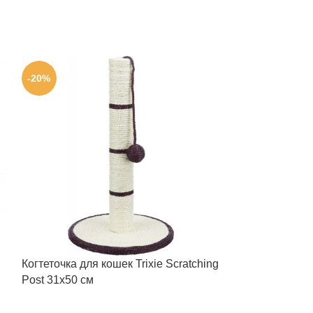
-20%
-20%
Когтеточка для кошек Trixie Scratching
Игрушка-кормуш
Post 31х50 см
для кошек с ве
см