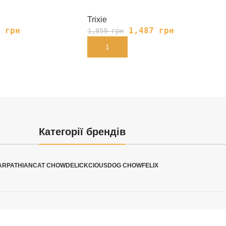
Trixie
5
грн
1,487
грн
1,859
грн
В КОРЗИНУ
Категорії брендів
ARPATHIAN
CAT CHOW
DELICKCIOUS
DOG CHOW
FELIX