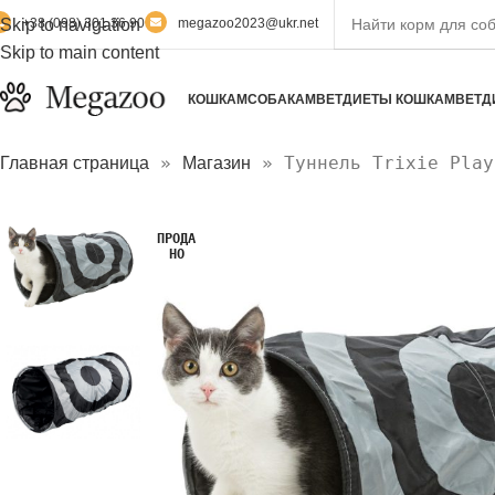
Skip to navigation
+38 (098) 301 36 90
megazoo2023@ukr.net
Skip to main content
КОШКАМ
СОБАКАМ
ВЕТДИЕТЫ КОШКАМ
ВЕТД
»
»
Туннель Trixie Play
Главная страница
Магазин
ПРОДА
НО