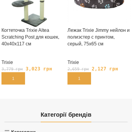
Когтеточка Trixie Altea
Лежак Trixie Jimmy нейлон и
Scratching Post для кошек,
полиэстер с принтом,
40х40х117 см
серый, 75х65 см
Trixie
Trixie
3,023
грн
2,127
грн
3,779
грн
2,659
грн
В КОРЗИНУ
В КОРЗИНУ
Категорії брендів