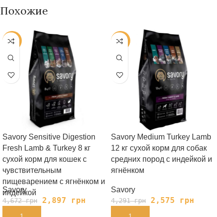
Похожие
-38%
-40%
Savory Sensitive Digestion
Savory Medium Turkey Lamb
Fresh Lamb & Turkey 8 кг
12 кг сухой корм для собак
сухой корм для кошек с
средних пород с индейкой и
чувствительным
ягнёнком
пищеварением с ягнёнком и
Savory
Savory
индейкой
2,897
грн
2,575
грн
4,672
грн
4,291
грн
В КОРЗИНУ
В КОРЗИНУ