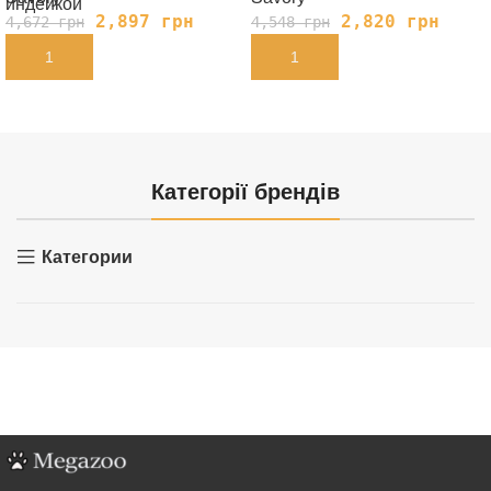
индейкой
2,897
грн
2,820
грн
4,672
грн
4,548
грн
В КОРЗИНУ
В КОРЗИНУ
Категорії брендів
Категории