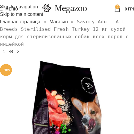
Skip to navigation
0
МЕНЮ
0
ГР
Skip to main content
»
»
Savory Adult All
Главная страница
Магазин
Breeds Sterilised Fresh Turkey 12 кг сухой
корм для стерилизованных собак всех пород с
индейкой
-40%