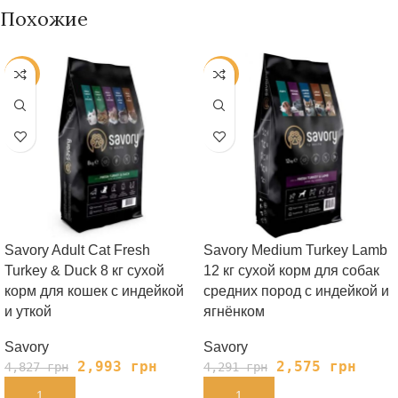
Похожие
-38%
-40%
Savory Adult Cat Fresh
Savory Medium Turkey Lamb
Turkey & Duck 8 кг сухой
12 кг сухой корм для собак
корм для кошек с индейкой
средних пород с индейкой и
и уткой
ягнёнком
Savory
Savory
2,993
грн
2,575
грн
4,827
грн
4,291
грн
В КОРЗИНУ
В КОРЗИНУ