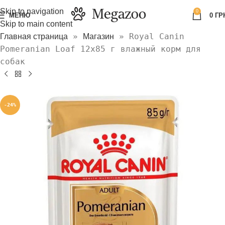
Skip to navigation
0
МЕНЮ
0
ГР
Skip to main content
»
»
Royal Canin
Главная страница
Магазин
Pomeranian Loaf 12х85 г влажный корм для
собак
-24%