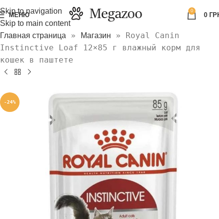
Skip to navigation
0
МЕНЮ
0
ГР
Skip to main content
»
»
Royal Canin
Главная страница
Магазин
Instinctive Loaf 12×85 г влажный корм для
кошек в паштете
-24%