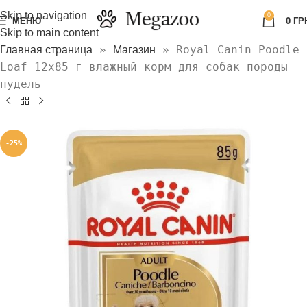
Skip to navigation
0
МЕНЮ
0
ГР
Skip to main content
»
»
Royal Canin Poodle
Главная страница
Магазин
Loaf 12х85 г влажный корм для собак породы
пудель
-25%