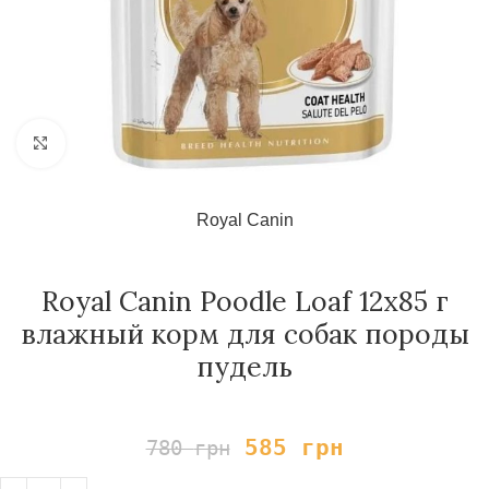
Нажмите, чтобы увеличить
Royal Canin
Royal Canin Poodle Loaf 12х85 г
влажный корм для собак породы
пудель
585
грн
780
грн