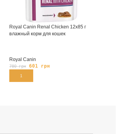
Royal Canin Renal Chicken 12х85 г
Royal Canin Hy
влажный корм для кошек
сухой корм для
пищевой непе
Royal Canin
Royal Canin
601
грн
270
780
грн
350
грн
В КОРЗИНУ
В КОРЗИНУ