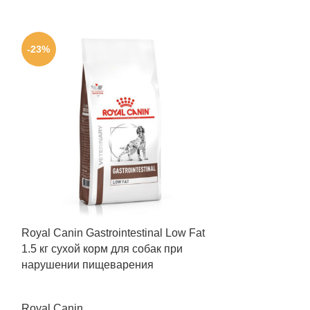
-23%
-23%
Royal Canin Gastrointestinal Low Fat
Royal Canin Gas
1.5 кг сухой корм для собак при
Cans 410 г вл
нарушении пищеварения
при нарушени
Royal Canin
Royal Canin