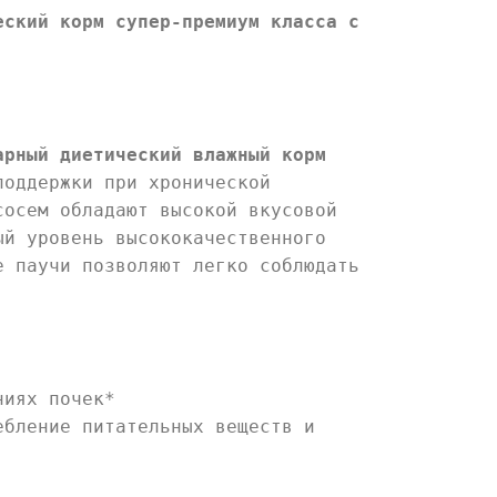
еский корм супер-премиум класса с
арный диетический влажный корм
поддержки при хронической
сосем обладают высокой вкусовой
ый уровень высококачественного
 паучи позволяют легко соблюдать
ниях почек*
ебление питательных веществ и