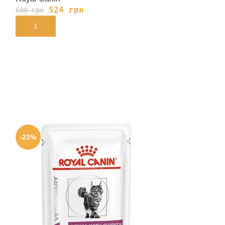
524
грн
139
680
грн
180
грн
В КОРЗИНУ
В КОРЗИНУ
-23%
-23%