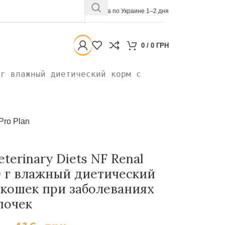
Доставка по Украине 1–2 дня
0
/
0
ГРН
 г влажный диетический корм с
Pro Plan
terinary Diets NF Renal
80 г влажный диетический
 кошек при заболеваниях
почек