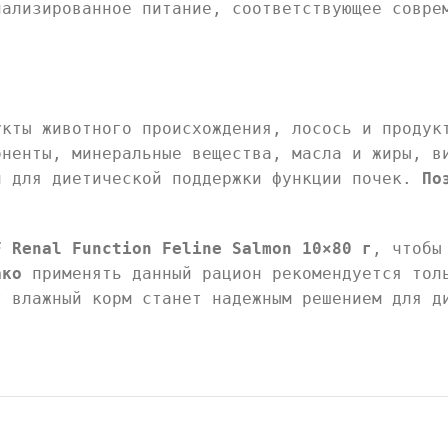
иализированное питание, соответствующее совре
кты животного происхождения, лосось и продук
оненты, минеральные вещества, масла и жиры, в
н для диетической поддержки функции почек.
По
.
F Renal Function Feline Salmon 10×80 г
, чтобы
ако
применять данный рацион рекомендуется тол
 влажный корм станет надежным решением для д