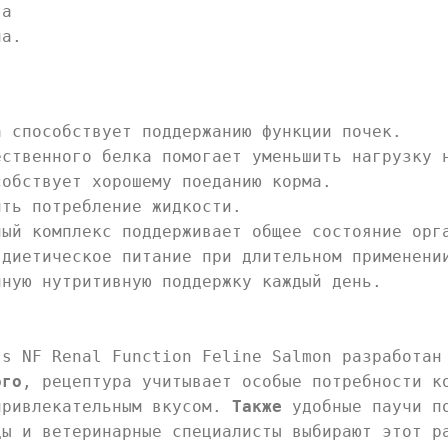
та
ча.
а способствует поддержанию функции почек.
ественного белка помогает уменьшить нагрузку 
обствует хорошему поеданию корма.
ить потребление жидкости.
ый комплекс поддерживает общее состояние орг
 диетическое питание при длительном применени
ную нутритивную поддержку каждый день.
ts NF Renal Function Feline Salmon разработан
ого
, рецептура учитывает особые потребности 
привлекательным вкусом.
Также
удобные паучи по
ы и ветеринарные специалисты выбирают этот р