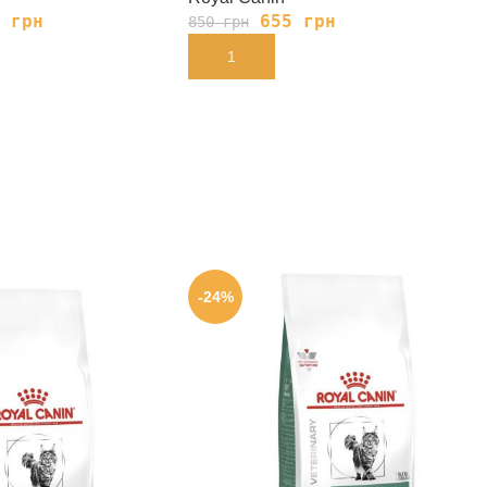
5
грн
655
грн
850
грн
В КОРЗИНУ
-24%