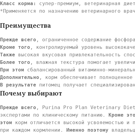
Класс корма:
супер-премиум, ветеринарная дие
*Применяется по назначению ветеринарного вра
Преимущества
Прежде всего
, ограниченное содержание фосфор
Кроме того
, контролируемый уровень высококач
Также
высокая вкусовая привлекательность спос
Более того
, влажная текстура помогает увелич
При этом
сбалансированный витаминно-минеральн
Дополнительно
, корм обеспечивает полноценное
В результате
питомец получает специализирован
Почему выбирают
Прежде всего
, Purina Pro Plan Veterinary Die
экспертами по клиническому питанию.
Кроме эт
этом
корм отличается высокой усвояемостью и 
при каждом кормлении.
Именно поэтому
владельц