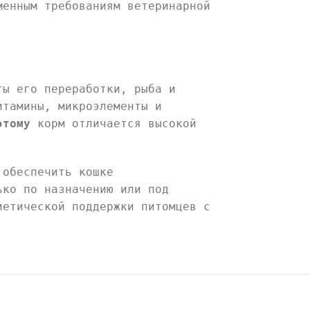
менным требованиям ветеринарной
ты его переработки, рыба и
итамины, микроэлементы и
этому
корм отличается высокой
 обеспечить кошке
ько по назначению или под
иетической поддержки питомцев с