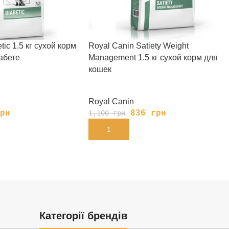
tic 1.5 кг сухой корм
Royal Canin Satiety Weight
абете
Management 1.5 кг сухой корм для
кошек
Royal Canin
рн
836
грн
1,100
грн
В КОРЗИНУ
Категорії брендів