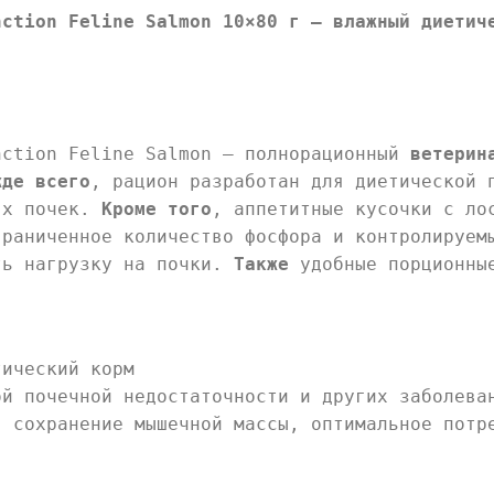
nction Feline Salmon 10×80 г — влажный диетич
nction Feline Salmon — полнорационный
ветерин
жде всего
, рацион разработан для диетической 
иях почек.
Кроме того
, аппетитные кусочки с ло
раниченное количество фосфора и контролируем
ть нагрузку на почки.
Также
удобные порционные
ический корм
й почечной недостаточности и других заболева
 сохранение мышечной массы, оптимальное потр