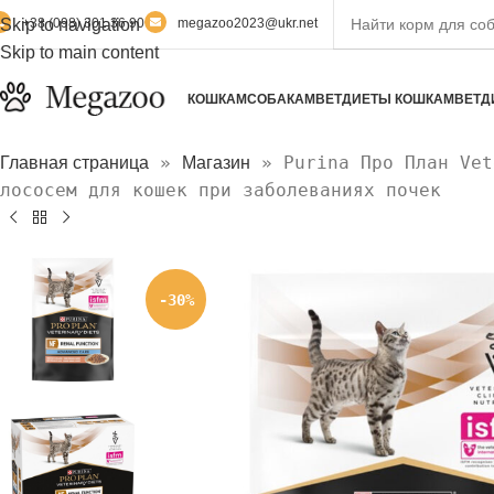
Skip to navigation
+38 (098) 301 36 90
megazoo2023@ukr.net
Skip to main content
КОШКАМ
СОБАКАМ
ВЕТДИЕТЫ КОШКАМ
ВЕТД
»
»
Purina Про План Vet
Главная страница
Магазин
лососем для кошек при заболеваниях почек
-30%