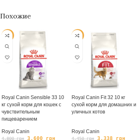
Похожие
-25%
-25%
Royal Сanin Sensible 33 10
Royal Canin Fit 32 10 кг
кг сухой корм для кошек с
сухой корм для домашних и
чувствительным
уличных котов
пищеварением
Royal Canin
Royal Canin
3,600
грн
3,338
грн
4,800
грн
4,450
грн