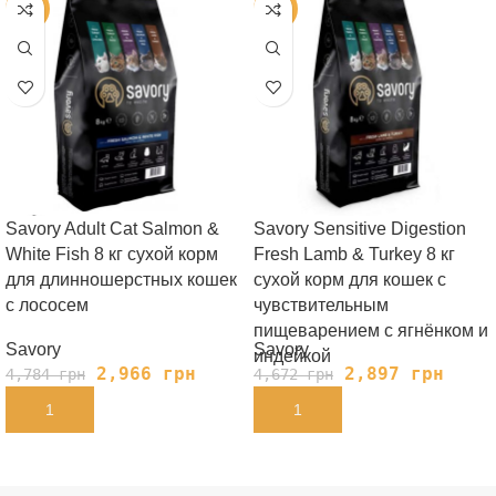
-38%
-38%
Savory Adult Cat Salmon &
Savory Sensitive Digestion
White Fish 8 кг сухой корм
Fresh Lamb & Turkey 8 кг
для длинношерстных кошек
сухой корм для кошек с
с лососем
чувствительным
пищеварением с ягнёнком и
Savory
Savory
индейкой
2,966
грн
2,897
грн
4,784
грн
4,672
грн
В КОРЗИНУ
В КОРЗИНУ