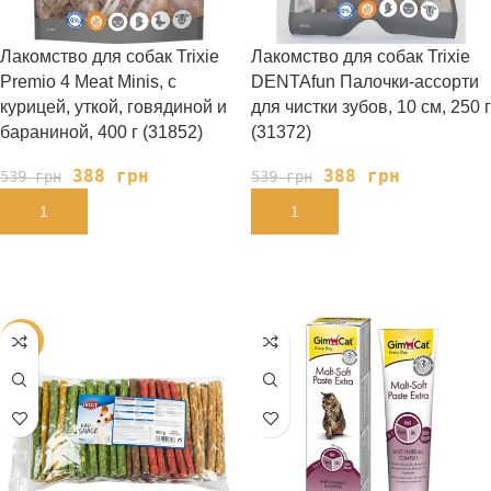
Лакомство для собак Trixie
Лакомство для собак Trixie
Premio 4 Meat Minis, с
DENTAfun Палочки-ассорти
курицей, уткой, говядиной и
для чистки зубов, 10 см, 250 г
бараниной, 400 г (31852)
(31372)
388
грн
388
грн
539
грн
539
грн
В КОРЗИНУ
В КОРЗИНУ
-28%