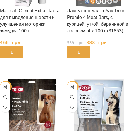
Malt-soft Gimcat Extra Паста
Лакомство для собак Trixie
для выведения шерсти и
Premio 4 Meat Bars, с
улучшения моторики
курицей, уткой, бараниной и
желудка 100 г
лососем, 4 x 100 г (31853)
466
грн
388
грн
539
грн
В КОРЗИНУ
В КОРЗИНУ
-28%
-28%