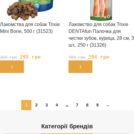
Лакомства для собак Trixie
Лакомство для собак Trixie
Mini Bone, 500 г (31523)
DENTAfun Палочка для
чистки зубов, курица, 28 см, 3
шт., 250 г (31326)
295
грн
294
грн
369
грн
409
грн
В КОРЗИНУ
В КОРЗИНУ
1
2
3
4
…
7
8
9
→
Категорії брендів