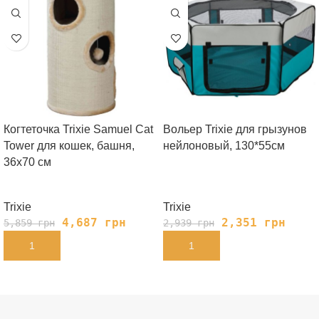
Когтеточка Trixie Samuel Cat
Вольер Trixie для грызунов
Tower для кошек, башня,
нейлоновый, 130*55см
36х70 см
Trixie
Trixie
4,687
грн
2,351
грн
5,859
грн
2,939
грн
В КОРЗИНУ
В КОРЗИНУ