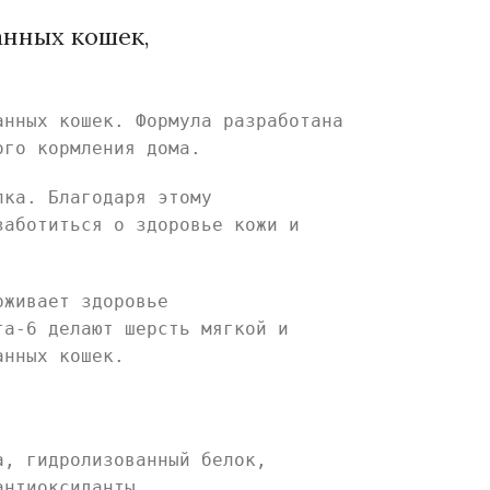
ванных кошек,
анных кошек. Формула разработана
ого кормления дома.
лка. Благодаря этому
заботиться о здоровье кожи и
рживает здоровье
га-6 делают шерсть мягкой и
анных кошек.
а, гидролизованный белок,
антиоксиданты.