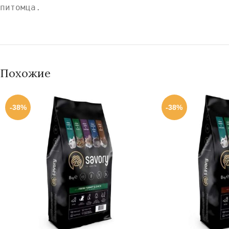
питомца.
Похожие
-38%
-38%