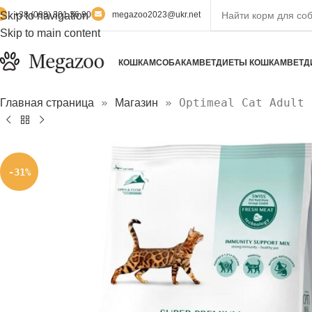
Skip to navigation
+38 (098) 301 36 90
megazoo2023@ukr.net
Skip to main content
КОШКАМ
СОБАКАМ
ВЕТДИЕТЫ КОШКАМ
ВЕТД
»
»
Optimeal Cat Adult 
Главная страница
Магазин
-31%