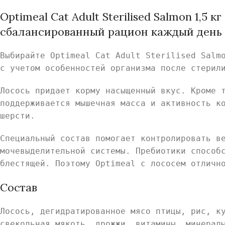
Optimeal Cat Adult Sterilised Salmon 1,5
сбалансированный рацион каждый день
Выбирайте Optimeal Cat Adult Sterilised Salm
с учетом особенностей организма после стерил
Лосось придает корму насыщенный вкус. Кроме 
поддерживается мышечная масса и активность к
шерсти.
Специальный состав помогает контролировать в
мочевыделительной системы. Пребиотики способ
блестящей. Поэтому Optimeal с лососем отличн
Состав
Лосось, дегидратированное мясо птицы, рис, к
свекольная мякоть, дрожжи, витамины, минерал