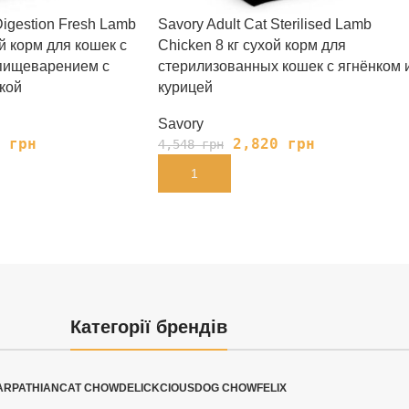
Digestion Fresh Lamb
Savory Adult Cat Sterilised Lamb
ой корм для кошек с
Chicken 8 кг сухой корм для
пищеварением с
стерилизованных кошек с ягнёнком 
кой
курицей
Savory
7
грн
2,820
грн
4,548
грн
В КОРЗИНУ
Категорії брендів
ARPATHIAN
CAT CHOW
DELICKCIOUS
DOG CHOW
FELIX