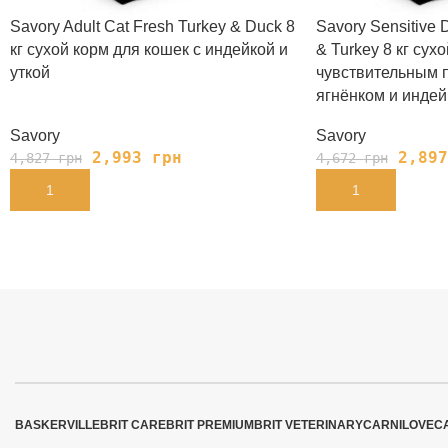
Savory Adult Cat Fresh Turkey & Duck 8
Savory Sensitive 
кг сухой корм для кошек с индейкой и
& Turkey 8 кг сух
уткой
чувствительным 
ягнёнком и индей
Savory
Savory
2,993
грн
2,89
4,827
грн
4,672
грн
В КОРЗИНУ
В КОРЗИНУ
BASKERVILLE
BRIT CARE
BRIT PREMIUM
BRIT VETERINARY
CARNILOVE
C