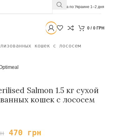
Доставка по Украине 1–2 дня
0
/
0
ГРН
илизованных кошек с лососем
Optimeal
rilised Salmon 1.5 кг сухой
ованных кошек с лососем
470
грн
рн