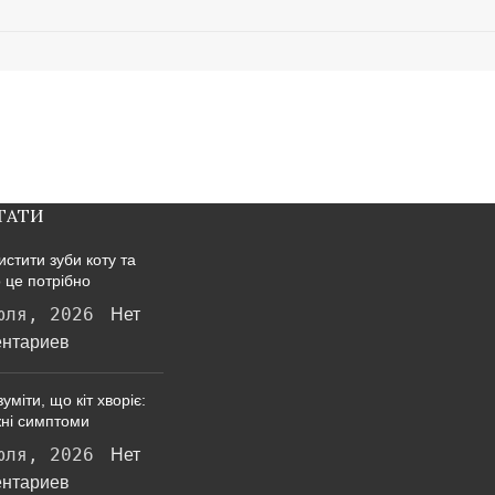
ТАТИ
истити зуби коту та
 це потрібно
юля, 2026
Нет
нтариев
уміти, що кіт хворіє:
ні симптоми
юля, 2026
Нет
нтариев