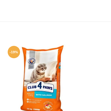
-19%
-20%