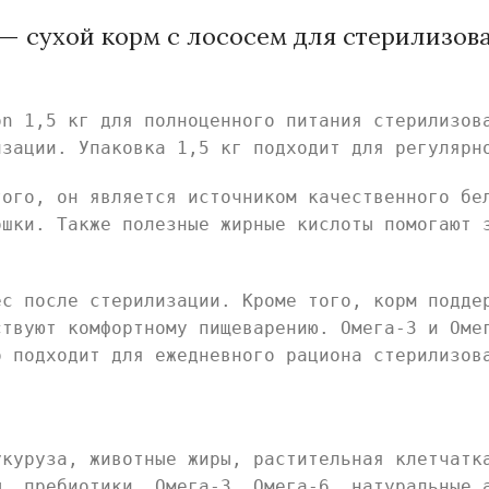
 кг — сухой корм с лососем для стерилизо
on 1,5 кг для полноценного питания стерилизов
изации. Упаковка 1,5 кг подходит для регулярн
того, он является источником качественного бе
ошки. Также полезные жирные кислоты помогают 
ес после стерилизации. Кроме того, корм подде
ствуют комфортному пищеварению. Омега-3 и Оме
о подходит для ежедневного рациона стерилизов
укуруза, животные жиры, растительная клетчатк
ы, пребиотики, Омега-3, Омега-6, натуральные 