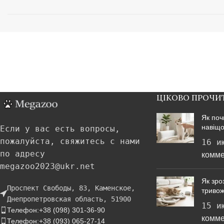
ЦІКОВО ПРОЧИ
Як поч
навіщо
Если у вас есть вопросы,
пожалуйста, свяжитесь с нами
16 и
по адресу
комме
megazoo2023@ukr.net
Як зроз
Проспект Свободы, 83, Каменское,
тривож
Днепропетровская область, 51900
15 и
Телефон:+38 (098) 301-36-90
комме
Телефон:+38 (093) 065-27-14