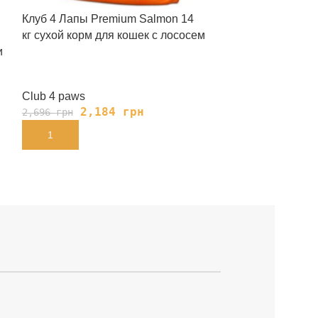
Клуб 4 Лапы Premium Salmon 14
Клуб 4 Лапы Pr
кг сухой корм для кошек с лососем
сухой корм для
и
Club 4 paws
Club 4 paws
2,184
грн
2,
2,696
грн
2,696
грн
В КОРЗИНУ
В КОРЗИНУ