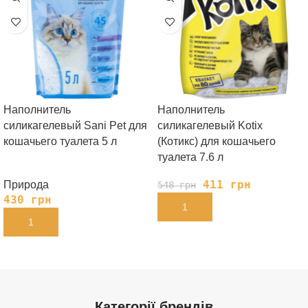
Наполнитель
Наполнитель
силикагелевый Sani Pet для
силикагелевый Kotix
кошачьего туалета 5 л
(Котикс) для кошачьего
туалета 7.6 л
411
грн
Природа
548
грн
430
грн
В КОРЗИНУ
В КОРЗИНУ
Категорії брендів