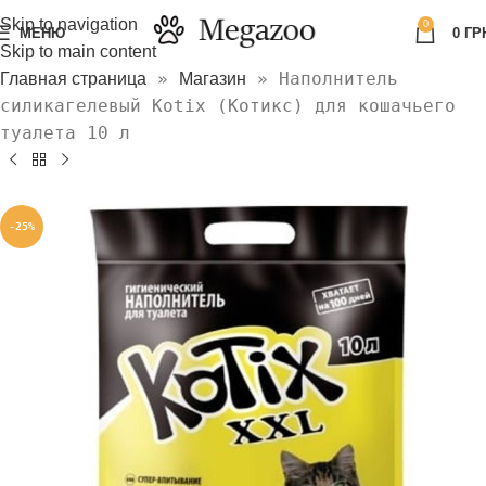
Skip to navigation
0
МЕНЮ
0
ГР
Skip to main content
»
»
Наполнитель
Главная страница
Магазин
силикагелевый Kotix (Котикс) для кошачьего
туалета 10 л
-25%