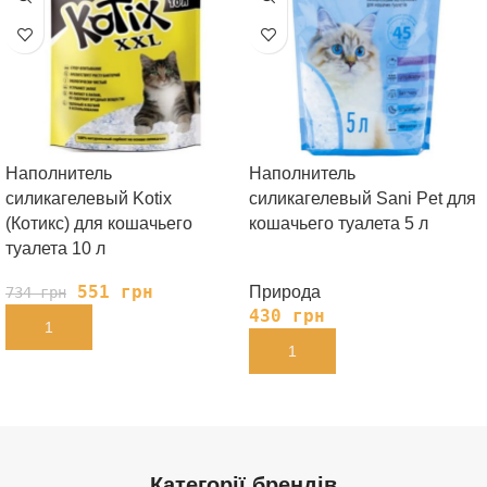
Наполнитель
Наполнитель
силикагелевый Kotix
силикагелевый Sani Pet для
(Котикс) для кошачьего
кошачьего туалета 5 л
туалета 10 л
551
грн
Природа
734
грн
430
грн
В КОРЗИНУ
В КОРЗИНУ
Категорії брендів