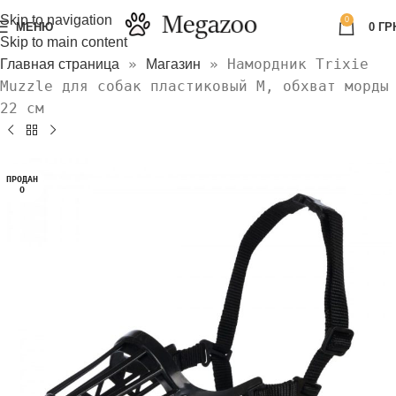
Skip to navigation
0
МЕНЮ
0
ГР
Skip to main content
»
»
Намордник Trixie
Главная страница
Магазин
Muzzle для собак пластиковый M, обхват морды
22 см
ПРОДАН
О