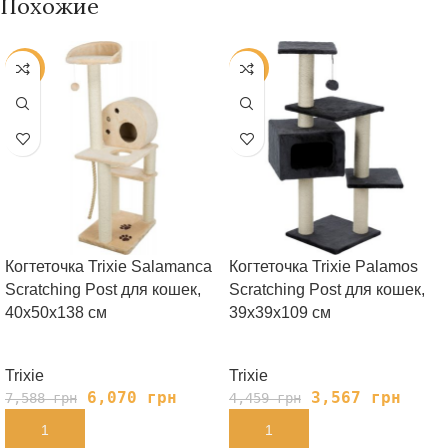
Похожие
-20%
-20%
Когтеточка Trixie Salamanca
Когтеточка Trixie Palamos
Scratching Post для кошек,
Scratching Post для кошек,
40х50х138 см
39х39х109 см
Trixie
Trixie
6,070
грн
3,567
грн
7,588
грн
4,459
грн
В КОРЗИНУ
В КОРЗИНУ