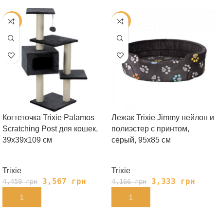
-20%
-20%
Когтеточка Trixie Palamos
Лежак Trixie Jimmy нейлон и
Scratching Post для кошек,
полиэстер с принтом,
39х39х109 см
серый, 95х85 см
Trixie
Trixie
3,567
грн
3,333
грн
4,459
грн
4,166
грн
В КОРЗИНУ
В КОРЗИНУ