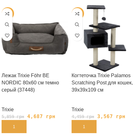
-20%
-20%
Лежак Trixie Föhr BE
Когтеточка Trixie Palamos
NORDIC 80х60 cм темно
Scratching Post для кошек,
серый (37448)
39х39х109 см
Trixie
Trixie
4,687
грн
3,567
грн
5,859
грн
4,459
грн
В КОРЗИНУ
В КОРЗИНУ