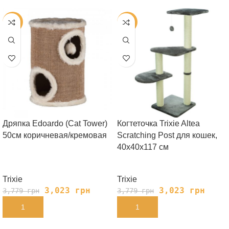
-20%
-20%
Дряпка Edoardo (Cat Tower)
Когтеточка Trixie Altea
50см коричневая/кремовая
Scratching Post для кошек,
40х40х117 см
Trixie
Trixie
3,023
грн
3,023
грн
3,779
грн
3,779
грн
В КОРЗИНУ
В КОРЗИНУ