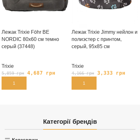
Лежак Trixie Föhr BE
Лежак Trixie Jimmy нейлон и
NORDIC 80х60 cм темно
полиэстер с принтом,
серый (37448)
серый, 95х85 см
Trixie
Trixie
4,687
грн
3,333
грн
5,859
грн
4,166
грн
В КОРЗИНУ
В КОРЗИНУ
Категорії брендів