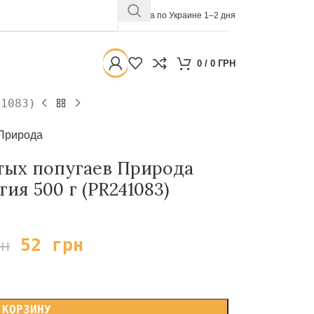
Доставка по Украине 1–2 дня
0
/
0
ГРН
41083)
Природа
тых попугаев Природа
ия 500 г (PR241083)
52
грн
рн
 КОРЗИНУ