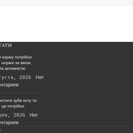
ТАТИ
и корму потрібно
: норми за віком,
та активністю
густа, 2026
Нет
нтариев
истити зуби коту та
 це потрібно
юля, 2026
Нет
нтариев
ы