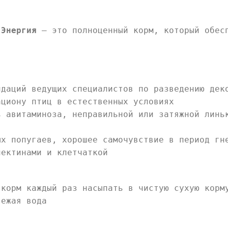
 Энергия
– это полноценный корм, который обесп
ндаций ведущих специалистов по разведению дек
ациону птиц в естественных условиях
ь авитаминоза, неправильной или затяжной линь
ых попугаев, хорошее самочувствие в период гн
пектинами и клетчаткой
 корм каждый раз насыпать в чистую сухую корм
вежая вода