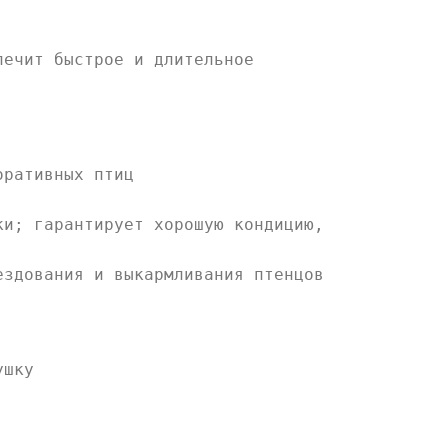
ечит быстрое и длительное
оративных птиц
ки; гарантирует хорошую кондицию,
ездования и выкармливания птенцов
ушку