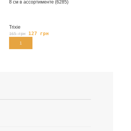
8 см в ассортименте (6285)
Хомячок, 600 г
Trixie
Природа
127
грн
78
гр
165
грн
85
грн
В КОРЗИНУ
В КОРЗИНУ