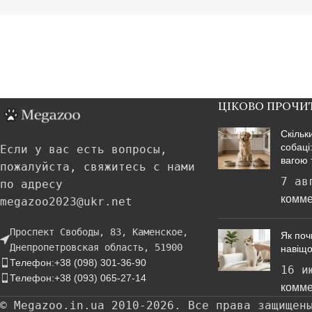
ЦІКОВО ПРОЧИ
Скільк
собаці
Если у вас есть вопросы,
вагою 
пожалуйста, свяжитесь с нами
7 ав
по адресу
комме
megazoo2023@ukr.net
Проспект Свободы, 83, Каменское,
Як поч
Днепропетровская область, 51900
навіщо
Телефон:+38 (098) 301-36-90
16 и
Телефон:+38 (093) 065-27-14
комме
© Megazoo.in.ua 2010-2026. Все права защищен