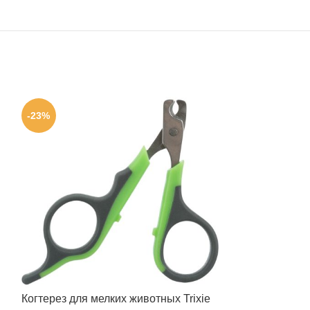
-23%
-8%
Когтерез для мелких животных Trixie
Корм для грыз