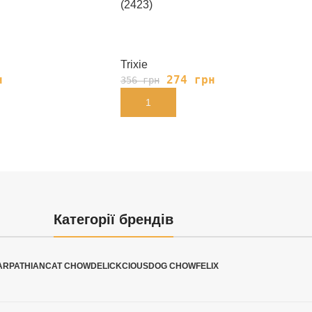
(2423)
Trixie
н
274
грн
356
грн
В КОРЗИНУ
Категорії брендів
ARPATHIAN
CAT CHOW
DELICKCIOUS
DOG CHOW
FELIX