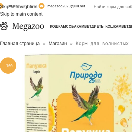
Skip to navigation
+38 (098) 301 36 90
megazoo2023@ukr.net
Skip to main content
КОШКАМ
СОБАКАМ
ВЕТДИЕТЫ КОШКАМ
ВЕТД
»
»
Корм для волнистых 
Главная страница
Магазин
-10%