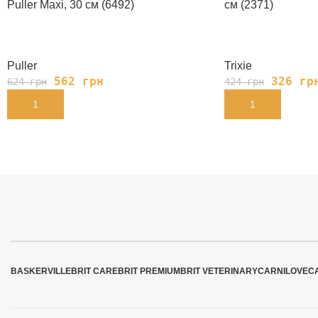
Puller Мaxi, 30 см (6492)
см (2371)
Puller
Trixie
562
грн
326
гр
624
грн
424
грн
В КОРЗИНУ
В КОРЗИНУ
BASKERVILLE
BRIT CARE
BRIT PREMIUM
BRIT VETERINARY
CARNILOVE
C