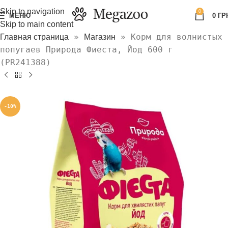
Skip to navigation
0
МЕНЮ
0
ГР
Skip to main content
»
»
Корм для волнистых
Главная страница
Магазин
попугаев Природа Фиеста, Йод 600 г
(PR241388)
-10%