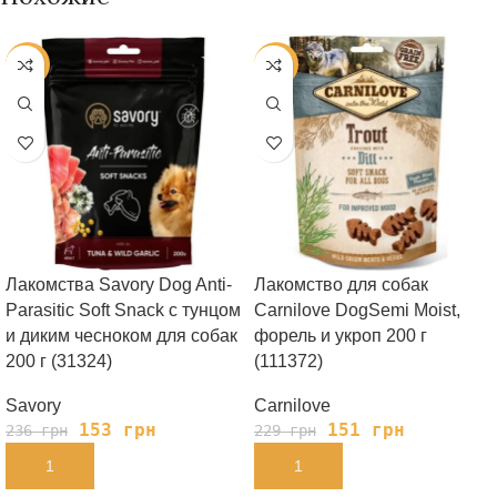
-35%
-34%
Лакомства Savory Dog Anti-
Лакомство для собак
Parasitic Soft Snack с тунцом
Carnilove DogSemi Moist,
и диким чесноком для собак
форель и укроп 200 г
200 г (31324)
(111372)
Savory
Carnilove
153
грн
151
грн
236
грн
229
грн
В КОРЗИНУ
В КОРЗИНУ