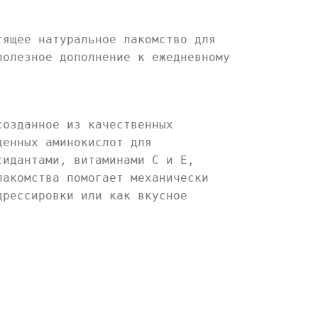
тящее натуральное лакомство для
полезное дополнение к ежедневному
созданное из качественных
ценных аминокислот для
сидантами, витаминами C и E,
лакомства помогает механически
дрессировки или как вкусное