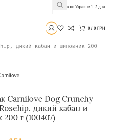
Доставка по Украине 1–2 дня
0
/
0
ГРН
ehip, дикий кабан и шиповник 200
Carnilove
к Carnilove Dog Crunchy
 Rosehip, дикий кабан и
200 г (100407)