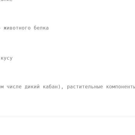
о животного белка
вкусу
ом числе дикий кабан), растительные компонент