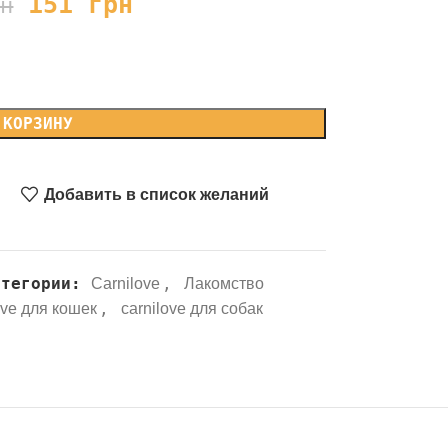
151
грн
рн
 КОРЗИНУ
Добавить в список желаний
атегории:
,
Carnilove
Лакомство
,
ove для кошек
carnilove для собак