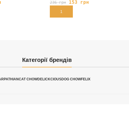
н
153
грн
236
грн
В КОРЗИНУ
Категорії брендів
ARPATHIAN
CAT CHOW
DELICKCIOUS
DOG CHOW
FELIX