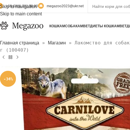
Skip to navigation
+38 (098) 301 36 90
megazoo2023@ukr.net
Skip to main content
КОШКАМ
СОБАКАМ
ВЕТДИЕТЫ КОШКАМ
ВЕТД
»
»
Лакомство для собак
Главная страница
Магазин
г (100407)
-34%