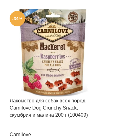
-34%
-34%
Лакомство для собак всех пород
Лакомство для 
Carnilove Dog Crunchy Snack,
Semi Moist Sna
скумбрия и малина 200 г (100409)
(100410)
Carnilove
Carnilove