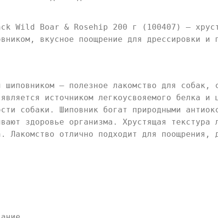
ack Wild Boar & Rosehip 200 г (100407) — хрус
овником, вкусное поощрение для дрессировки и 
и шиповником — полезное лакомство для собак, 
 является источником легкоусвояемого белка и 
ости собаки. Шиповник богат природными антиок
ивают здоровье организма. Хрустящая текстура 
а. Лакомство отлично подходит для поощрения, 
тание