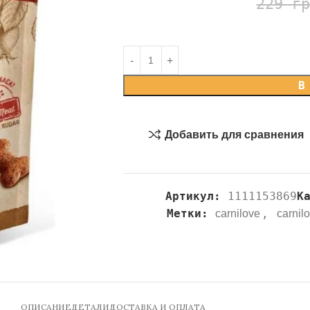
229
г
В
Добавить для сравнения
Артикул:
1111153869
К
Метки:
,
carnilove
carnil
ОПИСАНИЕ
ДЕТАЛИ
ДОСТАВКА И ОПЛАТА