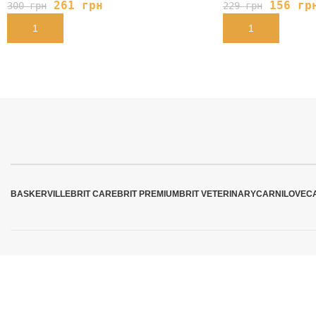
261
грн
156
гр
300
грн
229
грн
В КОРЗИНУ
В КОРЗИНУ
BASKERVILLE
BRIT CARE
BRIT PREMIUM
BRIT VETERINARY
CARNILOVE
C