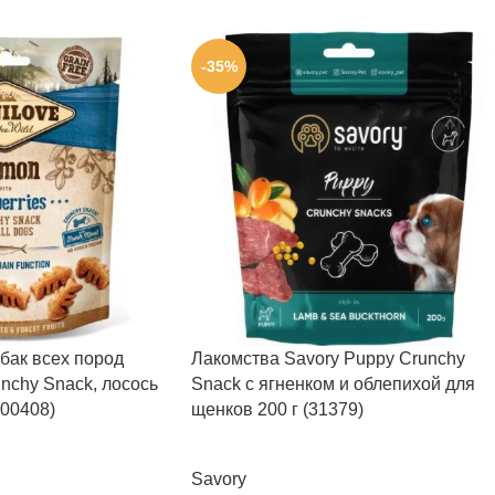
-35%
бак всех пород
Лакомства Savory Puppy Crunchy
unchy Snack, лосось
Snack с ягненком и облепихой для
100408)
щенков 200 г (31379)
Savory