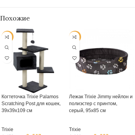
Похожие
-20%
-20%
Когтеточка Trixie Palamos
Лежак Trixie Jimmy нейлон и
Scratching Post для кошек,
полиэстер с принтом,
39х39х109 см
серый, 95х85 см
Trixie
Trixie