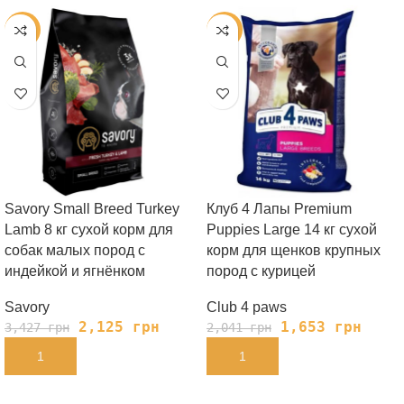
-38%
-19%
Savory Small Breed Turkey
Клуб 4 Лапы Premium
Lamb 8 кг сухой корм для
Puppies Large 14 кг сухой
собак малых пород с
корм для щенков крупных
индейкой и ягнёнком
пород с курицей
Savory
Club 4 paws
2,125
грн
1,653
грн
3,427
грн
2,041
грн
В КОРЗИНУ
В КОРЗИНУ