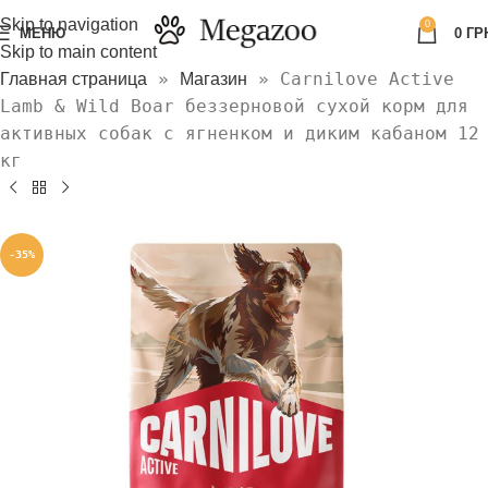
Skip to navigation
0
МЕНЮ
0
ГР
Skip to main content
»
»
Carnilove Active
Главная страница
Магазин
Lamb & Wild Boar беззерновой сухой корм для
активных собак с ягненком и диким кабаном 12
кг
-35%