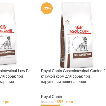
-23%
intestinal Low Fat
Royal Canin Gastrointestinal Canine 2
для собак при
кг сухой корм для собак при
варения
нарушении пищеварения
Royal Canin
5
грн
655
грн
850
грн