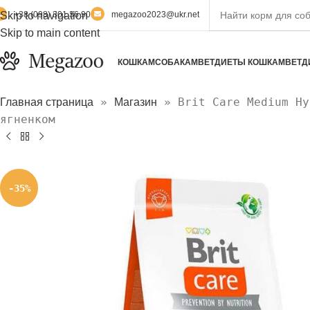
Skip to navigation
+38 (098) 301 36 90
megazoo2023@ukr.net
Skip to main content
КОШКАМ
СОБАКАМ
ВЕТДИЕТЫ КОШКАМ
ВЕТД
»
»
Brit Care Medium Hy
Главная страница
Магазин
ягненком
-35%