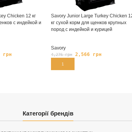
ey Chicken 12 кг
Savory Junior Large Turkey Chicken 1
енков с индейкой и
кг сухой корм для щенков крупных
пород с индейкой и курицей
Savory
8
грн
2,566
грн
4,276
грн
В КОРЗИНУ
Категорії брендів