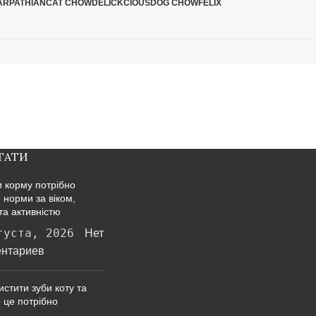
ARPATHIAN
CAT CHOW
DELICKCIOUS
DOG CHOW
FELIX
ТАТИ
и корму потрібно
: норми за віком,
та активністю
густа, 2026
Нет
нтариев
истити зуби коту та
 це потрібно