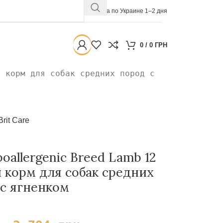
Доставка по Украине 1–2 дня
0
/
0
ГРН
й корм для собак средних пород с
Brit Care
oallergenic Breed Lamb 12
 корм для собак средних
 с ягненком