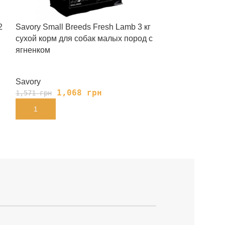
2
Savory Small Breeds Fresh Lamb 3 кг
Savory Large B
сухой корм для собак малых пород с
сухой корм для
ягненком
индейкой и яг
Savory
Savory
1,068
грн
88
1,571
грн
1,385
грн
В КОРЗИНУ
В КОРЗИНУ