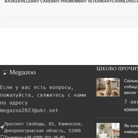
BASKERVILLE
BRIT CARE
BRIT PREMIUM
BRIT VETERINARY
CARNILOVE
C
ЦІКОВО ПРОЧИ
Скільк
собаці
Если у вас есть вопросы,
вагою 
пожалуйста, свяжитесь с нами
7 ав
по адресу
комме
megazoo2023@ukr.net
Проспект Свободы, 83, Каменское,
Як поч
Днепропетровская область, 51900
навіщо
Телефон:+38 (098) 301-36-90