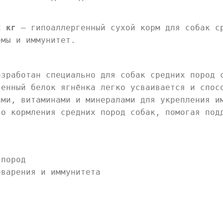
2 кг
— гипоаллергенный сухой корм для собак с
емы и иммунитет.
азработан специально для собак средних пород 
венный белок ягнёнка легко усваивается и спос
ами, витаминами и минералами для укрепления и
го кормления средних пород собак, помогая под
 пород
еварения и иммунитета