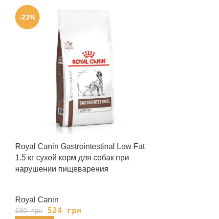
-23%
-23%
Royal Canin Gastrointestinal Low Fat
Royal Canin Gas
1.5 кг сухой корм для собак при
Cans 410 г вл
нарушении пищеварения
при нарушени
Royal Canin
Royal Canin
524
грн
139
680
грн
180
грн