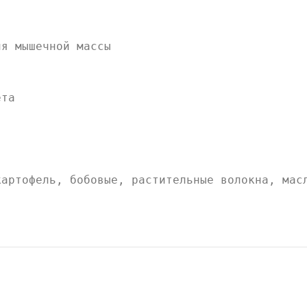
ия мышечной массы
ета
картофель, бобовые, растительные волокна, мас