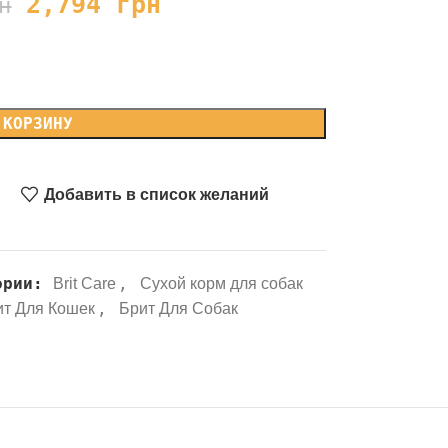
2,794
грн
н
 КОРЗИНУ
Добавить в список желаний
ории:
,
Brit Care
Сухой корм для собак
,
ит Для Кошек
Брит Для Собак