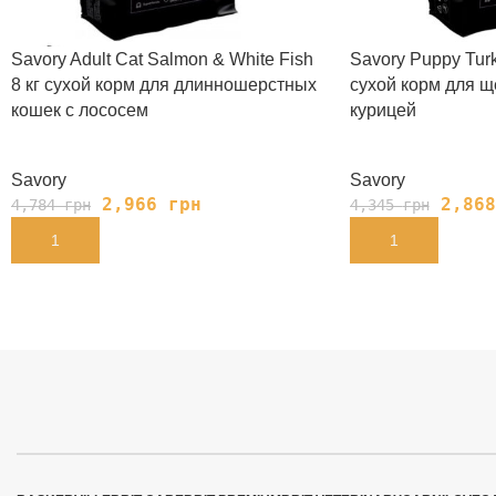
Savory Adult Cat Salmon & White Fish
Savory Puppy Turk
8 кг сухой корм для длинношерстных
сухой корм для щ
кошек с лососем
курицей
Savory
Savory
2,966
грн
2,86
4,784
грн
4,345
грн
В КОРЗИНУ
В КОРЗИНУ