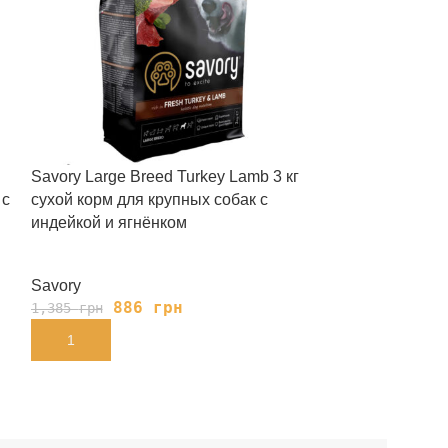
Savory Large Breed Turkey Lamb 3 кг
Savory Adult C
 с
сухой корм для крупных собак с
кг сухой корм 
индейкой и ягнёнком
Savory
Savory
886
грн
78
1,385
грн
1,311
грн
В КОРЗИНУ
В КОРЗИНУ