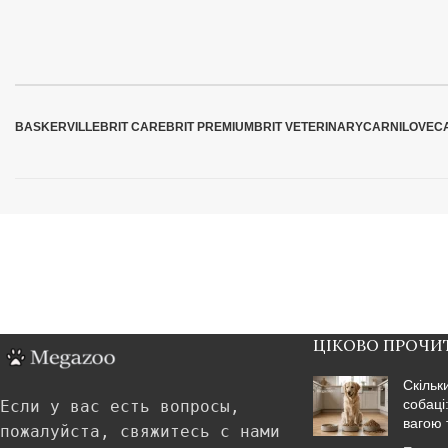
BASKERVILLE
BRIT CARE
BRIT PREMIUM
BRIT VETERINARY
CARNILOVE
C
ЦІКОВО ПРОЧИ
Скільк
собаці
Если у вас есть вопросы,
вагою 
пожалуйста, свяжитесь с нами