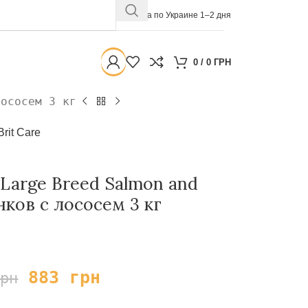
Доставка по Украине 1–2 дня
0
/
0
ГРН
лососем 3 кг
Brit Care
r Large Breed Salmon and
нков с лососем 3 кг
883
грн
грн