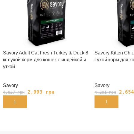
Savory Adult Cat Fresh Turkey & Duck 8
Savory Kitten Chic
кг сухой корм для кошек с индейкой и
сухой корм для к
уткой
Savory
Savory
2,993
грн
2,65
4,827
грн
4,281
грн
В КОРЗИНУ
В КОРЗИНУ