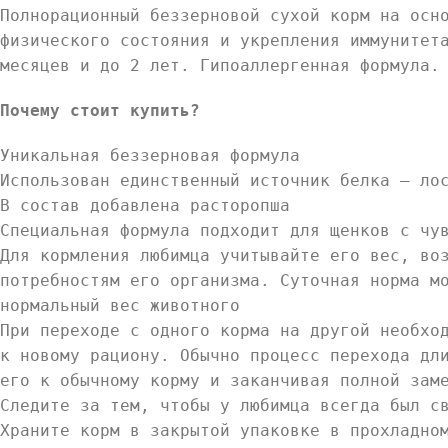
Полнорационный беззерновой сухой корм на осн
физического состояния и укрепления иммунитет
месяцев и до 2 лет. Гипоаллергенная формула.
Почему стоит купить?
Уникальная беззерновая формула
Использован единственный источник белка – ло
В состав добавлена расторопша
Специальная формула подходит для щенков с чу
Для кормления любимца учитывайте его вес, во
потребностям его организма. Суточная норма м
нормальный вес животного
При переходе с одного корма на другой необхо
к новому рациону. Обычно процесс перехода дл
его к обычному корму и заканчивая полной зам
Следите за тем, чтобы у любимца всегда был с
Храните корм в закрытой упаковке в прохладно