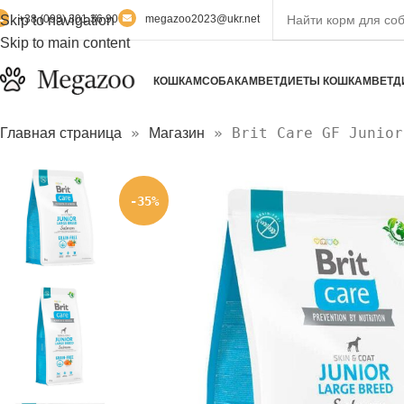
Skip to navigation
+38 (098) 301 36 90
megazoo2023@ukr.net
Skip to main content
КОШКАМ
СОБАКАМ
ВЕТДИЕТЫ КОШКАМ
ВЕТД
»
»
Brit Care GF Junior
Главная страница
Магазин
-35%