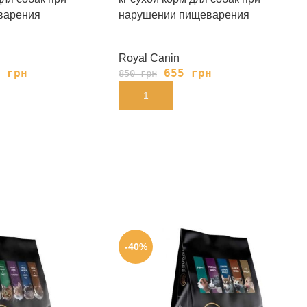
варения
нарушении пищеварения
Royal Canin
5
грн
655
грн
850
грн
В КОРЗИНУ
-40%