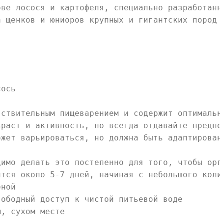
ове лосося и картофеля, специально разработан
а щенков и юниоров крупных и гигантских пород
сось
вствительным пищеварением и содержит оптималь
зраст и активность, но всегда отдавайте предп
ожет варьироваться, но должна быть адаптирова
димо делать это постепенно для того, чтобы ор
ится около 5-7 дней, начиная с небольшого кол
еной
вободный доступ к чистой питьевой воде
м, сухом месте