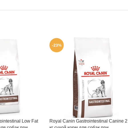
-23%
intestinal Low Fat
Royal Canin Gastrointestinal Canine 2
для собак при
кг сухой корм для собак при