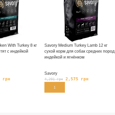
ken With Turkey 8 кг
Savory Medium Turkey Lamb 12 кг
отят с индейкой
сухой корм для собак средних пород
индейкой и ягнёнком
Savory
4
грн
2,575
грн
4,291
грн
В КОРЗИНУ