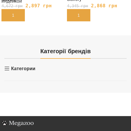
индейкой
2,897
грн
2,868
грн
4,672
грн
4,345
грн
В КОРЗИНУ
В КОРЗИНУ
Категорії брендів
Категории