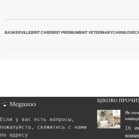
BASKERVILLE
BRIT CARE
BRIT PREMIUM
BRIT VETERINARY
CARNILOVE
C
ЦІКОВО ПРОЧИ
Як поч
навіщо
Если у вас есть вопросы,
пожалуйста, свяжитесь с нами
16 и
по адресу
комме