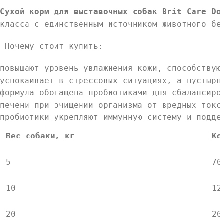
Сухой корм для выставочных собак Brit Care D
класса с единственным источником животного б
Почему стоит купить:
повышают уровень увлажнения кожи, способству
успокаивает в стрессовых ситуациях, а пустыр
формула обогащена пробиотиками для сбалансир
печени при очищении организма от вредных ток
пробиотики укрепляют иммунную систему и подд
Вес собаки, кг
К
5
7
10
1
20
2