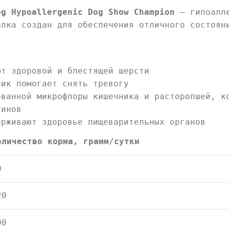
og Hypoallergenic Dog Show Champion
– гипоалле
елка создан для обеспечения отличного состоян
ют здоровой и блестящей шерсти
ник помогает снять тревогу
ованной микрофлоры кишечника и расторопшей, к
синов
ерживают здоровье пищеварительных органов
оличество корма, грамм/сутки
0
20
00