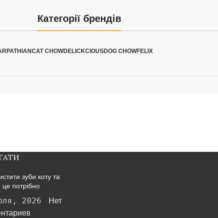
Категорії брендів
ARPATHIAN
CAT CHOW
DELICKCIOUS
DOG CHOW
FELIX
ТАТИ
истити зуби коту та
 це потрібно
юля, 2026
Нет
нтариев