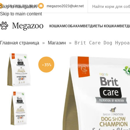
Skip to navigation
+38 (098) 301 36 90
megazoo2023@ukr.net
Skip to main content
КОШКАМ
СОБАКАМ
ВЕТДИЕТЫ КОШКАМ
ВЕТД
»
»
Brit Care Dog Hypoa
Главная страница
Магазин
-35%