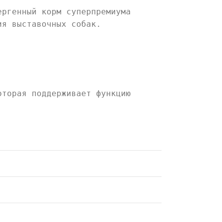
ргенный корм суперпремиума
ия выставочных собак.
оторая поддерживает функцию