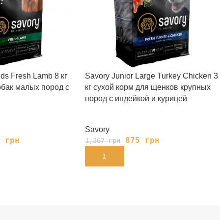
ds Fresh Lamb 8 кг
Savory Junior Large Turkey Chicken 3
обак малых пород с
кг сухой корм для щенков крупных
пород с индейкой и курицей
Savory
7
грн
875
грн
1,367
грн
В КОРЗИНУ