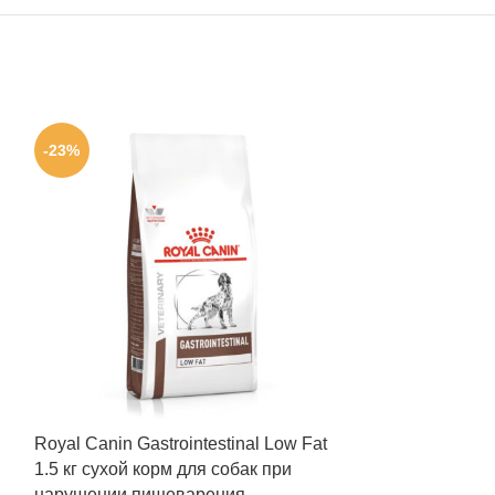
-23%
-23%
Royal Canin Gastrointestinal Low Fat
Royal Canin Gas
1.5 кг сухой корм для собак при
Cans 410 г вл
нарушении пищеварения
при нарушени