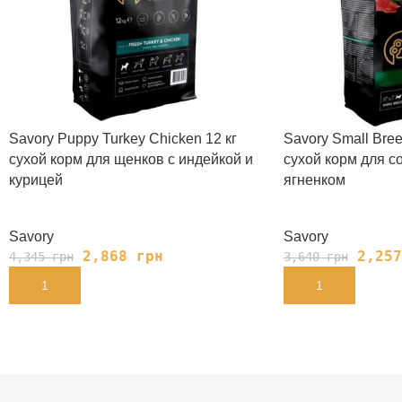
Savory Puppy Turkey Chicken 12 кг
Savory Small Bree
сухой корм для щенков с индейкой и
сухой корм для с
курицей
ягненком
Savory
Savory
2,868
грн
2,25
4,345
грн
3,640
грн
В КОРЗИНУ
В КОРЗИНУ