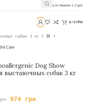
Доставка по Украине 1–2 дня
0
/
0
ГРН
вочных собак 3 кг
Brit Care
poallergenic Dog Show
я выставочных собак 3 кг
974
грн
грн