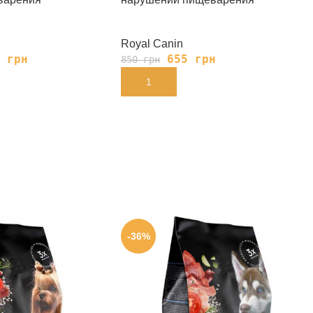
Royal Canin
5
грн
655
грн
850
грн
В КОРЗИНУ
-36%