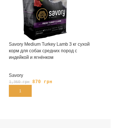
Savory Medium Turkey Lamb 3 кг сухой
Savory Puppy T
корм для собак средних пород с
сухой корм для
индейкой и ягнёнком
курицей
Savory
Savory
870
грн
84
1,360
грн
1,365
грн
В КОРЗИНУ
В КОРЗИНУ