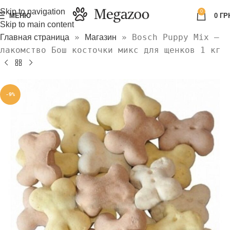
Skip to navigation
0
МЕНЮ
0
ГР
Skip to main content
»
»
Bosch Puppy Mix –
Главная страница
Магазин
лакомство Бош косточки микс для щенков 1 кг
-9%