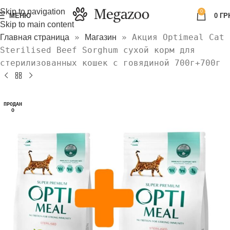
Skip to navigation
0
МЕНЮ
0
ГР
Skip to main content
»
»
Акция Optimeal Cat
Главная страница
Магазин
Sterilised Beef Sorghum сухой корм для
стерилизованных кошек с говядиной 700г+700г
ПРОДАН
О