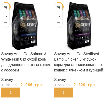
-38%
-38%
Savory Adult Cat Salmon &
Savory Adult Cat Sterilised
White Fish 8 кг сухой корм
Lamb Chicken 8 кг сухой
для длинношерстных кошек
корм для стерилизованных
с лососем
кошек с ягнёнком и курицей
Savory
Savory
2,966
грн
2,820
грн
4,784
грн
4,548
грн
В КОРЗИНУ
В КОРЗИНУ