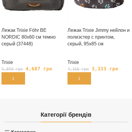
Лежак Trixie Föhr BE
Лежак Trixie Jimmy нейлон и
NORDIC 80х60 cм темно
полиэстер с принтом,
серый (37448)
серый, 95х85 см
Trixie
Trixie
4,687
грн
3,333
грн
5,859
грн
4,166
грн
В КОРЗИНУ
В КОРЗИНУ
Категорії брендів