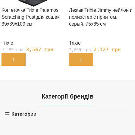
Когтеточка Trixie Palamos
Лежак Trixie Jimmy нейлон и
Scratching Post для кошек,
полиэстер с принтом,
39х39х109 см
серый, 75х65 см
Trixie
Trixie
3,567
грн
2,127
грн
4,459
грн
2,659
грн
В КОРЗИНУ
В КОРЗИНУ
Категорії брендів
Категории