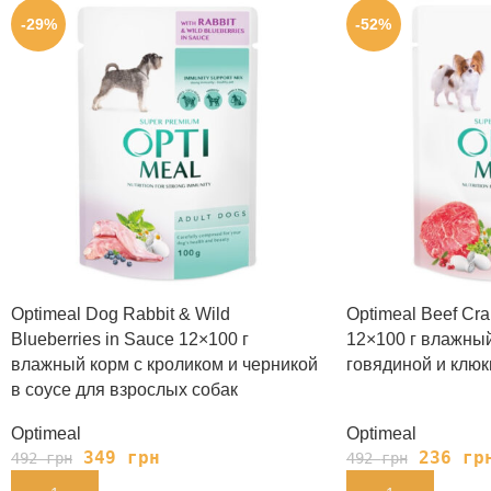
-29%
-52%
Optimeal Dog Rabbit & Wild
Optimeal Beef Cran
Blueberries in Sauce 12×100 г
12×100 г влажный
влажный корм с кроликом и черникой
говядиной и клюк
в соусе для взрослых собак
Optimeal
Optimeal
349
грн
236
гр
492
грн
492
грн