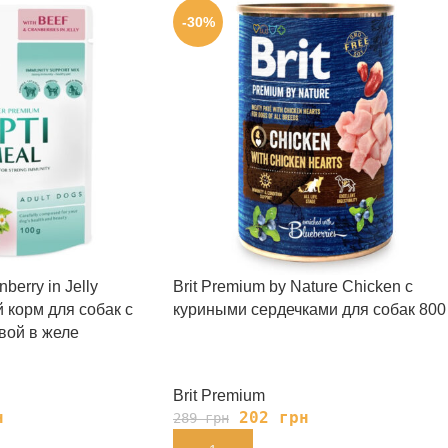
-30%
berry in Jelly
Brit Premium by Nature Chicken с
 корм для собак с
куриными сердечками для собак 800 
вой в желе
Brit Premium
н
202
грн
289
грн