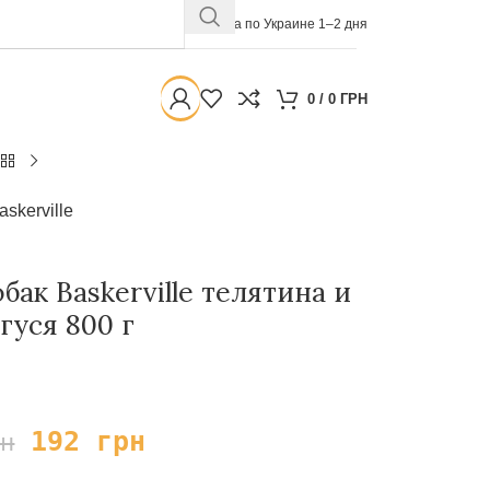
Доставка по Украине 1–2 дня
0
/
0
ГРН
askerville
ак Baskerville телятина и
гуся 800 г
192
грн
рн