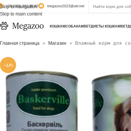
Skip to navigation
+38 (098) 301 36 90
megazoo2023@ukr.net
Skip to main content
КОШКАМ
СОБАКАМ
ВЕТДИЕТЫ КОШКАМ
ВЕТД
»
»
Влажный корм для со
Главная страница
Магазин
-12%