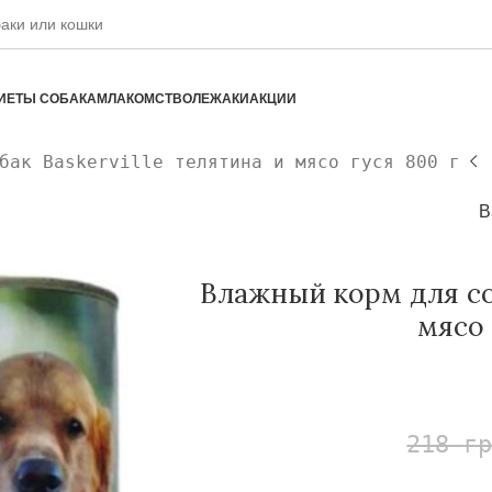
ИЕТЫ СОБАКАМ
ЛАКОМСТВО
ЛЕЖАКИ
АКЦИИ
бак Baskerville телятина и мясо гуся 800 г
B
Влажный корм для соб
мясо 
218
г