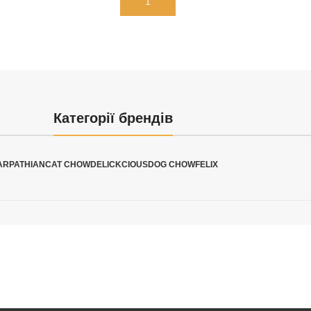
В КОРЗИНУ
Категорії брендів
ARPATHIAN
CAT CHOW
DELICKCIOUS
DOG CHOW
FELIX