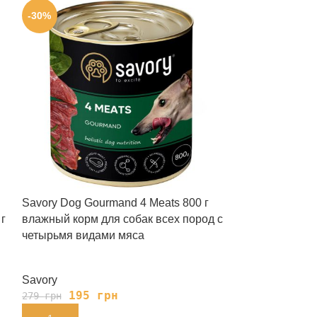
-30%
-35%
Savory Dog Gourmand 4 Meats 800 г
Savory Dog Go
г
влажный корм для собак всех пород с
влажный корм 
четырьмя видами мяса
уткой
Savory
Savory
195
грн
124
279
грн
190
грн